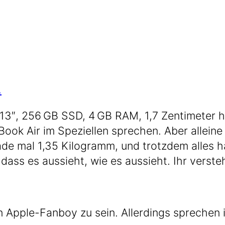
.
13″, 256 GB SSD, 4 GB RAM, 1,7 Zen­ti­me­ter h
k Air im Spe­zi­el­len spre­chen. Aber allei­ne
 gera­de mal 1,35 Kilo­gramm, und trotz­dem all
 dass es aus­sieht, wie es aus­sieht. Ihr ver­st
n Apple-Fanboy zu sein. Aller­dings spre­che