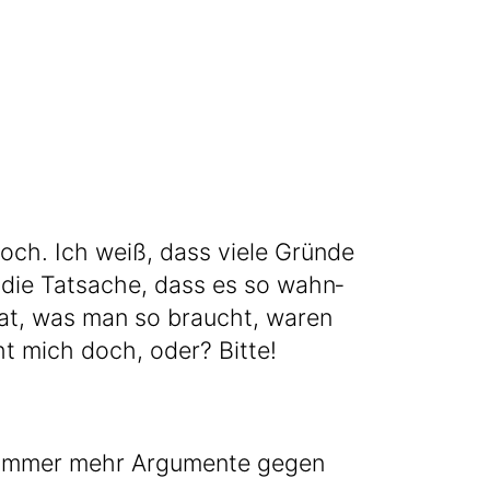
och. Ich weiß, dass vie­le Grün­de
 die Tat­sa­che, dass es so wahn­
es hat, was man so braucht, waren
eht mich doch, oder? Bitte!
n immer mehr Argu­men­te gegen