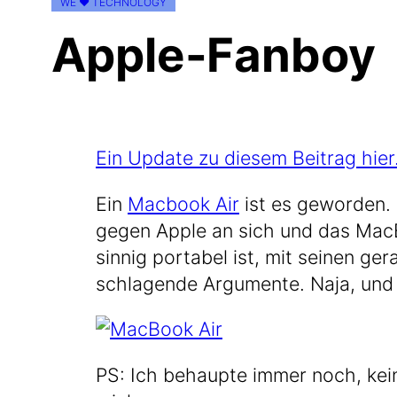
WE ♥ TECHNOLOGY
Apple-Fanboy
Ein Update zu die­sem Bei­trag hier
Ein
Mac­book Air
ist es gewor­den. 
gegen Apple an sich und das Mac­Boo
sin­nig por­ta­bel ist, mit sei­nen
schla­gen­de Argu­men­te. Naja, und
PS: Ich behaup­te immer noch, kei