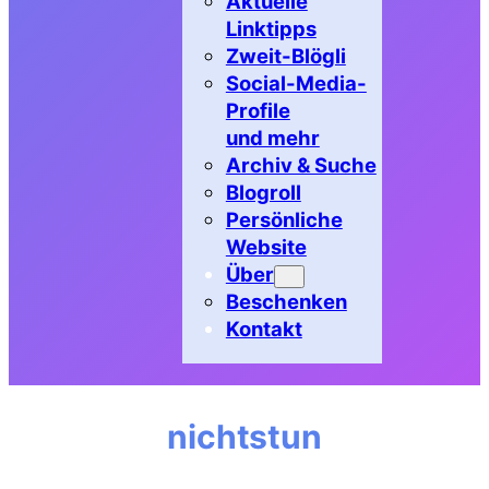
Aktuelle
Linktipps
Zweit-Blögli
Social-Media-
Profile
und mehr
Archiv & Suche
Blogroll
Persönliche
Website
Über
Beschenken
Kontakt
nichtstun