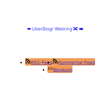
⬅️
UberBlogr Webring
🔀
➡️
RSS-Feed
Kommentar-Feed
Bloglovin