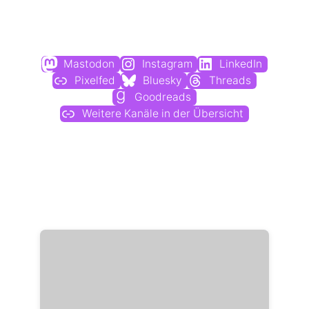
Du findest mich auch hier:
Mastodon
Instagram
LinkedIn
Pixelfed
Bluesky
Threads
Goodreads
Weitere Kanäle in der Übersicht
Weitere Profile im Fediverse: