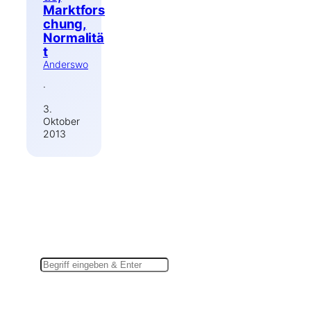
Marktfors
chung,
Normalitä
t
Anderswo
·
3.
Oktober
2013
Suchen