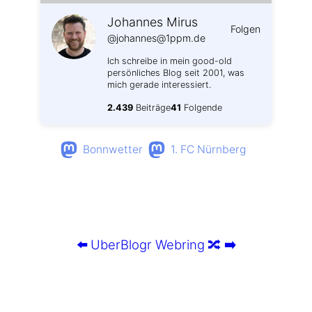
Johannes Mirus
Folgen
@johannes@1ppm.de
Ich schreibe in mein good-old
persönliches Blog seit 2001, was
mich gerade interessiert.
2.439
Beiträge
41
Folgende
Bonnwetter
1. FC Nürnberg
⬅️
UberBlogr Webring
🔀
➡️