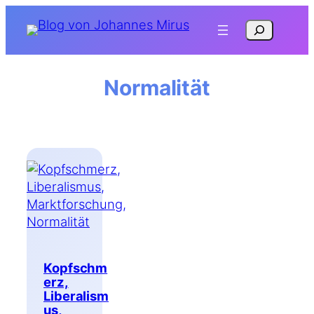
Zum
Suchen
Inhalt
springen
Normalität
Kopfschm
erz,
Liberalism
us,