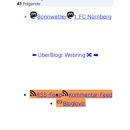
41
Folgende
Bonnwetter
1. FC Nürnberg
⬅️
UberBlogr Webring
🔀
➡️
RSS-Feed
Kommentar-Feed
Bloglovin