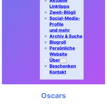
Aktuelle
Linktipps
Zweit-Blögli
Social-Media-
Profile
und mehr
Archiv & Suche
Blogroll
Persönliche
Website
Über
Beschenken
Kontakt
Oscars