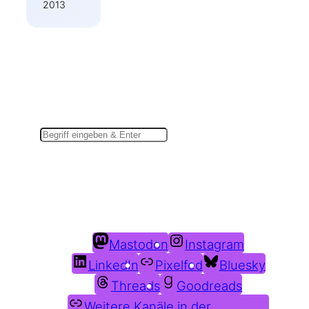
2013
Suchen
Du findest mich auch hier:
Mastodon
Instagram
LinkedIn
Pixelfed
Bluesky
Threads
Goodreads
Weitere Kanäle in der