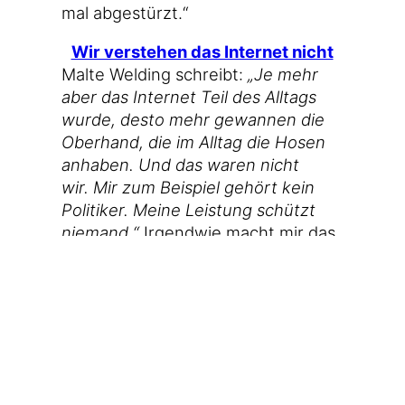
mal abgestürzt.“
Wir ver­ste­hen das Inter­net nicht
Mal­te Wel­ding schreibt:
„Je mehr
aber das Inter­net Teil des All­tags
wur­de, des­to mehr gewan­nen die
Ober­hand, die im All­tag die Hosen
anha­ben. Und das waren nicht
wir. Mir zum Bei­spiel gehört kein
Poli­ti­ker. Mei­ne Leis­tung schützt
nie­mand.“
Irgend­wie macht mir das
Angst, wenn ich ein wenig län­ger
dar­über nachdenke.
02.03.2013 19:34
Tags:
Anwesenheitskultur
 · 
Home Office
· 
internet
 · 
Leistungsschutzrecht
 · 
LSR
 · 