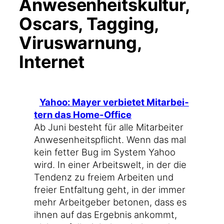
Anwesenheitskultur,
Oscars, Tagging,
Viruswarnung,
Internet
Yahoo: May­er ver­bie­tet Mit­ar­bei­
tern das Home-Office
Ab Juni besteht für alle Mit­ar­bei­ter
Anwe­sen­heits­pflicht. Wenn das mal
kein fet­ter Bug im Sys­tem Yahoo
wird. In einer Arbeits­welt, in der die
Ten­denz zu frei­em Arbei­ten und
frei­er Ent­fal­tung geht, in der immer
mehr Arbeit­ge­ber beto­nen, dass es
ihnen auf das Ergeb­nis ankommt,