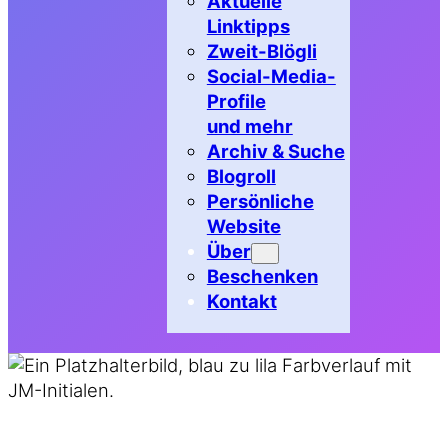
Aktuelle
Linktipps
Zweit-Blögli
Social-Media-
Profile
und mehr
Archiv & Suche
Blogroll
Persönliche
Website
Über
Beschenken
Kontakt