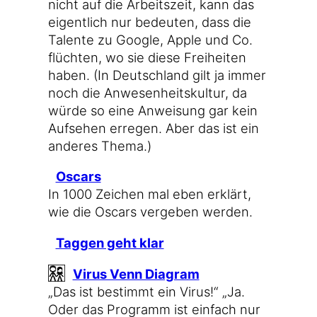
nicht auf die Arbeits­zeit, kann das
eigent­lich nur bedeu­ten, dass die
Talen­te zu Goog­le, Apple und Co.
flüch­ten, wo sie die­se Frei­hei­ten
haben. (In Deutsch­land gilt ja immer
noch die Anwe­sen­heits­kul­tur, da
wür­de so eine Anwei­sung gar kein
Auf­se­hen erre­gen. Aber das ist ein
ande­res Thema.)
Oscars
In 1000 Zei­chen mal eben erklärt,
wie die Oscars ver­ge­ben werden.
Tag­gen geht klar
Virus Venn Diagram
„Das ist bestimmt ein Virus!“ „Ja.
Oder das Pro­gramm ist ein­fach nur