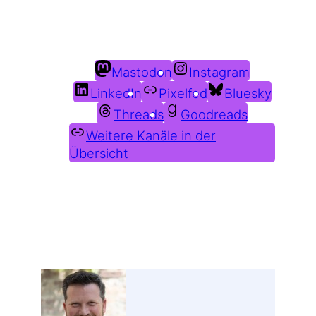
Du findest mich auch hier:
Mastodon
Instagram
LinkedIn
Pixelfed
Bluesky
Threads
Goodreads
Weitere Kanäle in der
Übersicht
Weitere Profile im Fediverse: