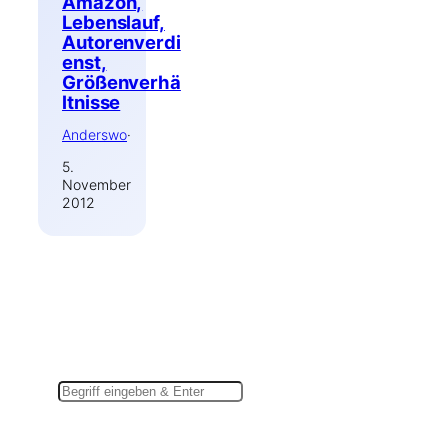
Amazon,
Lebenslauf,
Autorenverdi
enst,
Größenverhä
ltnisse
Anderswo
·
5.
November
2012
Suchen