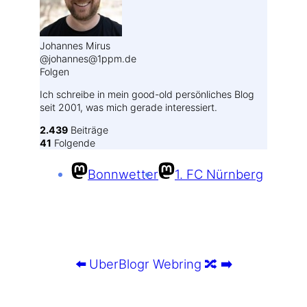
Johannes Mirus
@johannes@1ppm.de
Folgen
Ich schreibe in mein good-old persönliches Blog
seit 2001, was mich gerade interessiert.
2.439
Beiträge
41
Folgende
Bonnwetter
1. FC Nürnberg
⬅️
UberBlogr Webring
🔀
➡️