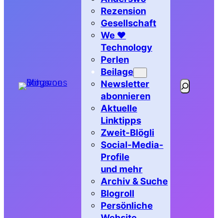
Rezension
Gesellschaft
We ♥
Technology
Perlen
Beilage
Newsletter
Suchen
abonnieren
Aktuelle
Linktipps
Zweit-Blögli
Social-Media-
Profile
und mehr
Archiv & Suche
Blogroll
Persönliche
Website