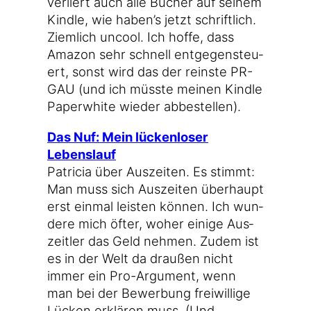
ver­liert auch alle Bücher auf sei­nem
Kind­le, wie haben’s jetzt schrift­lich.
Ziem­lich uncool. Ich hof­fe, dass
Ama­zon sehr schnell ent­ge­gen­steu­
ert, sonst wird das der reins­te PR-
GAU (und ich müss­te mei­nen Kind­le
Paper­white wie­der abbestellen).
Das Nuf: Mein lücken­lo­ser
Lebenslauf
Patri­cia über Aus­zei­ten. Es stimmt:
Man muss sich Aus­zei­ten über­haupt
erst ein­mal leis­ten kön­nen. Ich wun­
de­re mich öfter, woher eini­ge Aus­
zeit­ler das Geld neh­men. Zudem ist
es in der Welt da drau­ßen nicht
immer ein Pro-Argument, wenn
man bei der Bewer­bung frei­wil­li­ge
Lücken erklä­ren muss. (Und