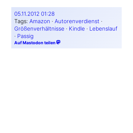
05.11.2012 01:28
Tags:
Amazon
 · 
Autorenverdienst
 · 
Größenverhältnisse
 · 
Kindle
 · 
Lebenslauf
· 
Passig
Auf Mastodon teilen
←
Vereinswechsel
Fotodienstag XXIV
→
2 Kommentare
serotonic
07.11.2012 10:17
»
Eine net­te Flash-Animation«? Nett? As in
»nett«? Ts.