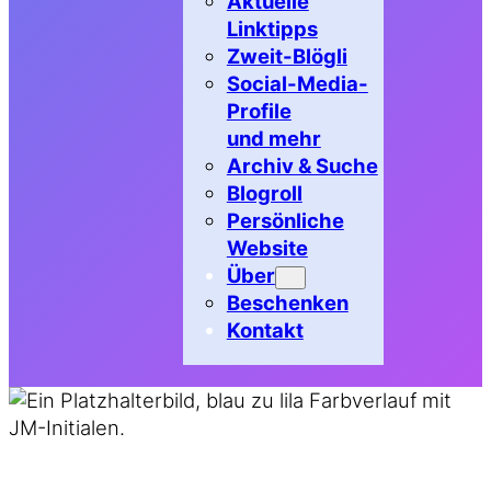
Aktuelle
Linktipps
Zweit-Blögli
Social-Media-
Profile
und mehr
Archiv & Suche
Blogroll
Persönliche
Website
Über
Beschenken
Kontakt