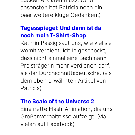
ansons­ten hat Patri­cia noch ein
paar wei­te­re klu­ge Gedanken.)
Tages­spie­gel: Und dann ist da
noch mein T-Shirt-Shop
Kath­rin Pas­sig sagt uns, wie viel sie
womit ver­dient. Ich in geschockt,
dass nicht ein­mal eine Bachmann-
Preisträgerin mehr ver­die­nen darf,
als der Durch­schnitts­deut­sche. (via
dem eben erwähn­ten Arti­kel von
Patricia)
The Sca­le of the Uni­ver­se 2
Eine net­te Flash-Animation, die uns
Grö­ßen­ver­hält­nis­se auf­zeigt. (via
vie­len auf Facebook)