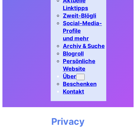
Aktuelle
Linktipps
Zweit-Blögli
Social-Media-
Profile
und mehr
Archiv & Suche
Blogroll
Persönliche
Website
Über
Beschenken
Kontakt
Privacy