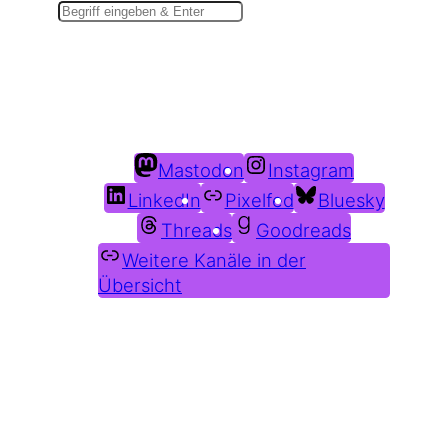
Du findest mich auch hier:
Mastodon
Instagram
LinkedIn
Pixelfed
Bluesky
Threads
Goodreads
Weitere Kanäle in der
Übersicht
Weitere Profile im Fediverse: