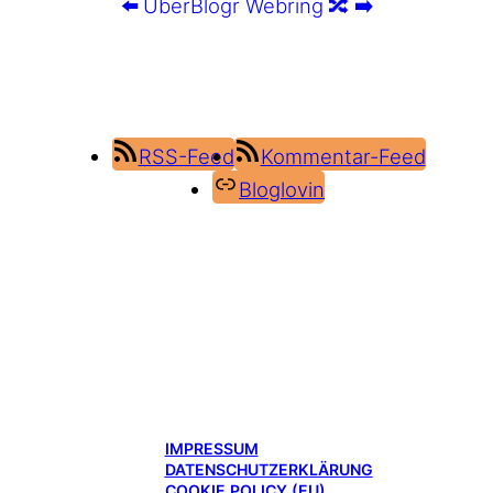
⬅️
UberBlogr Webring
🔀
➡️
RSS-Feed
Kommentar-Feed
Bloglovin
IMPRESSUM
DATENSCHUTZERKLÄRUNG
COOKIE POLICY (EU)