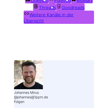
LinkedIn
Pixelfed
Bluesky
Threads
Goodreads
Weitere Kanäle in der
Übersicht
Weitere Profile im Fediverse:
Johannes Mirus
@johannes@1ppm.de
Folgen