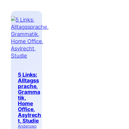
5 Links:
Alltagss
prache,
Gramma
tik,
Home
Office,
Asylrech
t, Studie
Anderswo