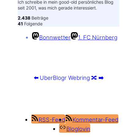
Ich schreibe in mein good-old persönliches Blog
seit 2001, was mich gerade interessiert.
2.438
Beiträge
41
Folgende
Bonnwetter
1. FC Nürnberg
⬅️
UberBlogr Webring
🔀
➡️
RSS-Feed
Kommentar-Feed
Bloglovin