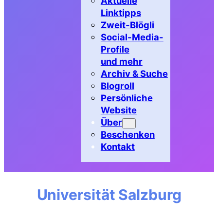
Aktuelle
Linktipps
Zweit-Blögli
Social-Media-
Profile
und mehr
Archiv & Suche
Blogroll
Persönliche
Website
Über
Beschenken
Kontakt
Universität Salzburg