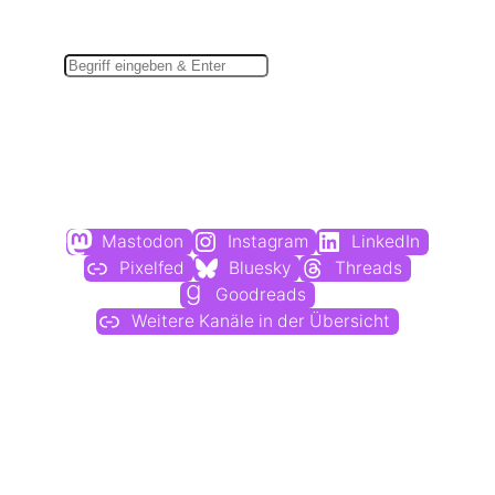
Suchen
Du findest mich auch hier:
Mastodon
Instagram
LinkedIn
Pixelfed
Bluesky
Threads
Goodreads
Weitere Kanäle in der Übersicht
Weitere Profile im Fediverse: