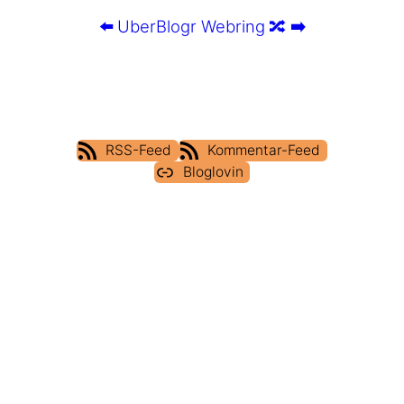
⬅️
UberBlogr Webring
🔀
➡️
RSS-Feed
Kommentar-Feed
Bloglovin
IMPRESSUM
DATENSCHUTZERKLÄRUNG
COOKIE POLICY (EU)