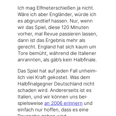
Ich mag Elf­me­ter­schie­ßen ja nicht.
Wäre ich aber Eng­län­der, wür­de ich
es abgrund­tief has­sen. Nur, wenn
wir das Spiel, die­se 120 Minu­ten
vor­her, mal Revue pas­sie­ren las­sen,
dann ist das Ergeb­nis mehr als
gerecht. Eng­land hat sich kaum um
Tore bemüht, wäh­rend die Ita­lie­ner
anrann­ten, als gäb’s kein Halbfinale.
Das Spiel hat auf jeden Fall unheim­
lich viel Kraft gekos­tet. Was dem
Halb­fi­nal­geg­ner Deutsch­land nicht
scha­den wird. Ande­rer­seits ist es
Ita­li­en, und wir kön­nen uns bei­
spiels­wei­se
an 2006 erin­nern
und
ein­fach nur hof­fen, dass es eine