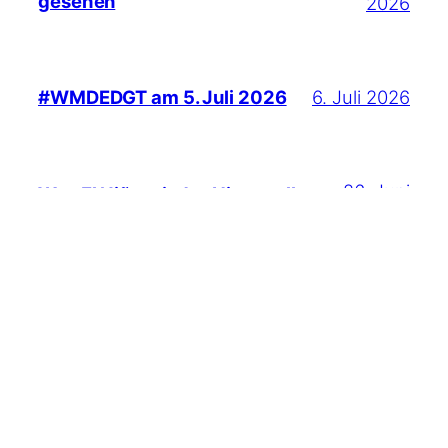
gesehen
2026
6. Juli 2026
#WMDEDGT am 5. Juli 2026
26. Juni
Was El Niño mit der Hitzewelle
zu tun hat
2026
22. Juni 2026
Das AT-Protokoll und ich
16. Juni 2026
Mai 2026: Reisetätigkeiten