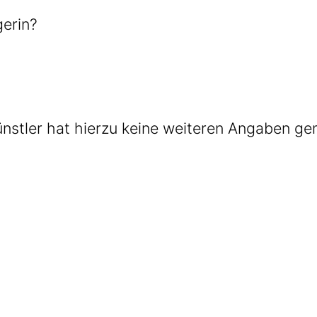
gerin?
Künst­ler hat hier­zu kei­ne wei­te­ren Anga­ben g