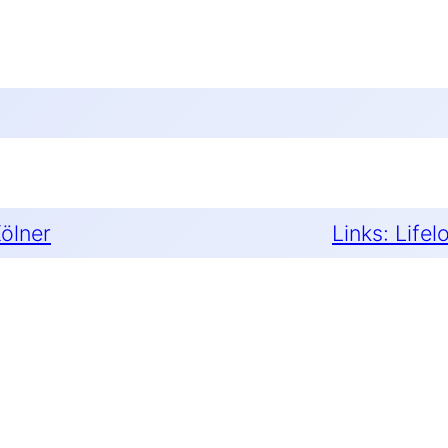
ölner
Links: Lif