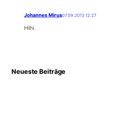
Johannes Mirus
07.09.2013 12:27
Hihi.
Neueste Beiträge
6. August
#WMDEDGT am 5. August
2026
2026
17. Juli
Früher habe ich gerne Fußball