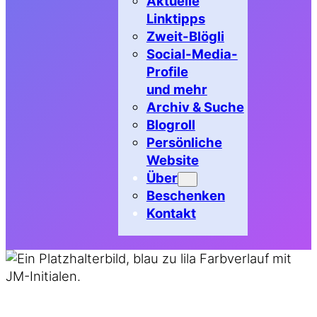
Aktuelle
Linktipps
Zweit-Blögli
Social-Media-
Profile
und mehr
Archiv & Suche
Blogroll
Persönliche
Website
Über
Beschenken
Kontakt