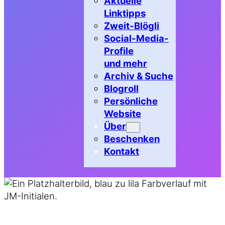
Aktuelle
Linktipps
Zweit-Blögli
Social-Media-
Profile
und mehr
Archiv & Suche
Blogroll
Persönliche
Website
Über
Beschenken
Kontakt