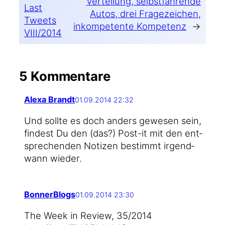
Verteilung, selbstfahrende
Last
Autos, drei Fragezeichen,
Tweets
inkompetente Kompetenz
→
VIII/2014
5 Kommentare
Alexa Brandt
01.09.2014 22:32
Und soll­te es doch anders gewe­sen sein,
fin­dest Du den (das?) Post-it mit den ent­
spre­chen­den Noti­zen bestimmt irgend­
wann wieder.
BonnerBlogs
01.09.2014 23:30
The Week in Review, 35/2014