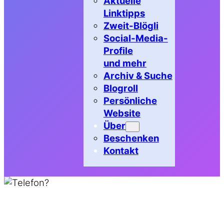
Aktuelle
Linktipps
Zweit-Blögli
Social-Media-
Profile
und mehr
Archiv & Suche
Blogroll
Persönliche
Website
Über
Beschenken
Kontakt