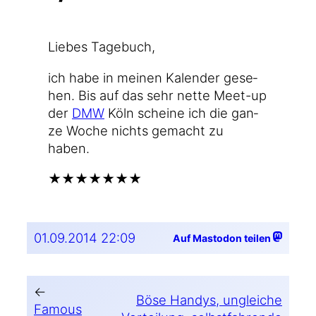
Lie­bes Tagebuch,
ich habe in mei­nen Kalen­der gese­
hen. Bis auf das sehr net­te Meet-up
der
DMW
Köln schei­ne ich die gan­
ze Woche nichts gemacht zu
haben.
★★★★★★★
01.09.2014 22:09
Auf Mastodon teilen
←
Böse Handys, ungleiche
Famous