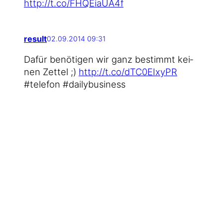
http://t.co/FHQEiaUA4f
result
02.09.2014 09:31
Dafür benö­ti­gen wir ganz bestimmt kei­
nen Zet­tel ;)
http://t.co/dTC0EIxyPR
#tele­fon #dai­ly­busi­ness
3CDIALOG
02.09.2014 09:31
Dafür benö­ti­gen wir ganz bestimmt kei­
nen Zet­tel ;)
http://t.co/SivmCDMWS3
#tele­fon #dai­ly­busi­ness
gestalterhuette
02.09.2014 09:36
RT @result: Dafür benö­ti­gen wir ganz