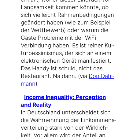
Lang­sam­keit kom­men könn­te, ob
sich viel­leicht Rah­men­be­din­gun­gen
geän­dert haben (wie zum Bei­spiel
der Wett­be­werb) oder war­um die
Gäs­te Pro­ble­me mit der WiFi-
Verbindung haben. Es ist rei­ner Kul­
tur­pes­si­mis­mus, der sich an einem
elek­tro­ni­schen Gerät mani­fes­tiert.
Das Han­dy ist schuld, nicht das
Restau­rant. Na dann. (via
Don Dah­l­
mann
)
Inco­me Ine­qua­li­ty: Per­cep­ti­on
and Reality
In Deutsch­land unter­schei­det sich
die Wahr­neh­mung der Ein­kom­mens­
ver­tei­lung stark von der Wirk­lich­
keit. Vor allem wird der Anteil an