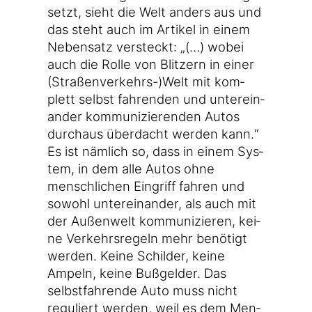
setzt, sieht die Welt anders aus und
das steht auch im Arti­kel in einem
Neben­satz ver­steckt: „(…) wobei
auch die Rol­le von Blit­zern in einer
(Straßenverkehrs-)Welt mit kom­
plett selbst fah­ren­den und unter­ein­
an­der kom­mu­ni­zie­ren­den Autos
durch­aus über­dacht wer­den kann.“
Es ist näm­lich so, dass in einem Sys­
tem, in dem alle Autos ohne
mensch­li­chen Ein­griff fah­ren und
sowohl unter­ein­an­der, als auch mit
der Außen­welt kom­mu­ni­zie­ren, kei­
ne Ver­kehrs­re­geln mehr benö­tigt
wer­den. Kei­ne Schil­der, kei­ne
Ampeln, kei­ne Buß­gel­der. Das
selbst­fah­ren­de Auto muss nicht
regu­liert wer­den, weil es dem Men­