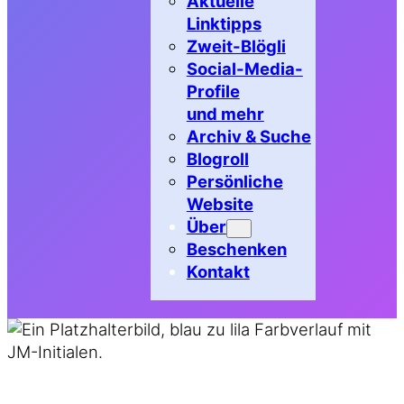
Aktuelle
Linktipps
Zweit-Blögli
Social-Media-
Profile
und mehr
Archiv & Suche
Blogroll
Persönliche
Website
Über
Beschenken
Kontakt