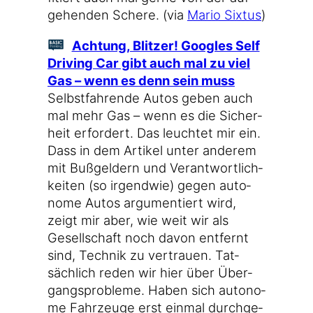
ge­hen­den Sche­re. (via
Mario Six­tus
)
Ach­tung, Blit­zer! Goo­gles Self
Dri­ving Car gibt auch mal zu viel
Gas – wenn es denn sein muss
Selbst­fah­ren­de Autos geben auch
mal mehr Gas – wenn es die Sicher­
heit erfor­dert. Das leuch­tet mir ein.
Dass in dem Arti­kel unter ande­rem
mit Buß­gel­dern und Ver­ant­wort­lich­
kei­ten (so irgend­wie) gegen auto­
no­me Autos argu­men­tiert wird,
zeigt mir aber, wie weit wir als
Gesell­schaft noch davon ent­fernt
sind, Tech­nik zu ver­trau­en. Tat­
säch­lich reden wir hier über Über­
gangs­pro­ble­me. Haben sich auto­no­
me Fahr­zeu­ge erst ein­mal durch­ge­