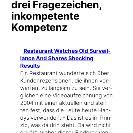
drei Fragezeichen,
inkompetente
Kompetenz
Restau­rant Wat­ches Old Sur­veil­
lan­ce And Shares Sho­cking
Results
Ein Restau­rant wun­der­te sich über
Kun­den­re­zen­sio­nen, die ihnen vor­
war­fen, zu lang­sam zu sein. Sie ver­
gli­chen eine Video­auf­zeich­nung von
2004 mit einer aktu­el­len und stell­
ten fest, dass die Leu­te heu­te Han­
dys ver­wen­den. – Das ist es im Prin­
zip, was da drin steht. Da wird nicht
erklärt, woher die­ser Ein­druck von