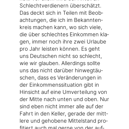
Schlecht­ver­die­nern über­schätzt.
Das deckt sich in Tei­len mit Beob­
ach­tun­gen, die ich im Bekann­ten­
kreis machen kann, wo sich vie­le,
die über schlech­tes Ein­kom­men kla­
gen, immer noch ihre zwei Urlau­be
pro Jahr leis­ten kön­nen. Es geht
uns Deut­schen nicht so schlecht,
wie wir glau­ben. Aller­dings soll­te
uns das nicht dar­über hin­weg­täu­
schen, dass es Ver­än­de­run­gen in
der Ein­kom­mens­si­tua­ti­on gibt in
Hin­sicht auf eine Umver­tei­lung von
der Mit­te nach unten und oben. Nur
sind eben nicht immer alle auf der
Fahrt in den Kel­ler, gera­de der mitt­
le­re und geho­be­ne Mit­tel­stand pro­
fi­tiert auch mal ger­ne von der auf­