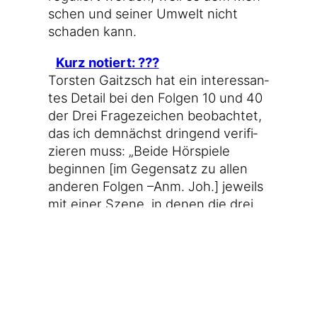
schen und sei­ner Umwelt nicht
scha­den kann.
Kurz notiert: ???
Tors­ten Gaitzsch hat ein inter­es­san­
tes Detail bei den Fol­gen 10 und 40
der Drei Fra­ge­zei­chen beob­ach­tet,
das ich dem­nächst drin­gend veri­fi­
zie­ren muss: „Bei­de Hör­spie­le
begin­nen [im Gegen­satz zu allen
ande­ren Fol­gen –Anm. Joh.] jeweils
mit einer Sze­ne, in denen die drei
Detek­ti­ve NICHT vorkommen.“
Ahnungs­los und stolz darauf
Flo­ri­an Aigner über den Dunning-
Kruger-Effekt, der bewirkt, dass wir
dazu nei­gen, unse­re Leis­tun­gen zu