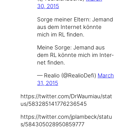
30, 2015
Sor­ge mei­ner Eltern: Jemand
aus dem Inter­net könn­te
mich im RL finden.
Mei­ne Sor­ge: Jemand aus
dem RL könn­te mich im Inter­
net finden.
— Rea­lio (@RealioDefi)
March
31, 2015
https://​twit​ter​.com/​D​r​W​a​u​m​i​a​u​/​s​t​a​t​
u​s​/​5​8​3​2​8​5​1​4​1​7​7​6​2​3​6​545
https://​twit​ter​.com/​j​p​l​a​m​b​e​c​k​/​s​t​a​t​u​
s​/​5​8​4​3​0​5​0​2​8​9​5​0​8​5​9​777