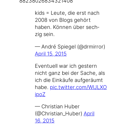
8​8​2​3​8​0​2​6​8​3​4​3​2​1​408
kids = Leu­te, die erst nach
2008 von Blogs gehört
haben. Kön­nen über sech­
zig sein.
— André Spie­gel (@drmirror)
April 15, 2015
Even­tu­ell war ich ges­tern
nicht ganz bei der Sache, als
ich die Ein­käu­fe auf­ge­räumt
habe.
pic​.twit​ter​.com/​W​l​J​L​X​O​
i​poZ
— Chris­ti­an Huber
(@Christian_Huber)
April
16, 2015