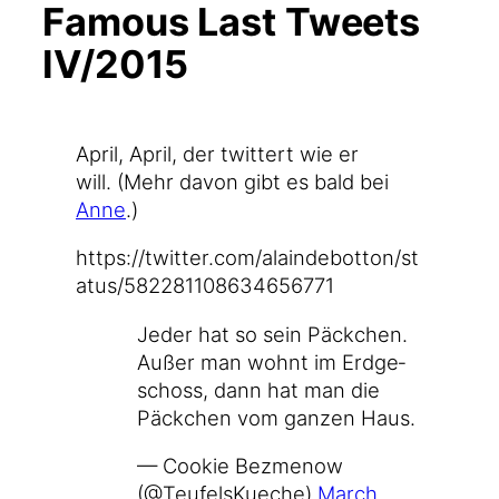
Famous Last Tweets
IV/2015
April, April, der twit­tert wie er
will. (Mehr davon gibt es bald bei
Anne
.)
https://​twit​ter​.com/​a​l​a​i​n​d​e​b​o​t​t​o​n​/​s​t​
a​t​u​s​/​5​8​2​2​8​1​1​0​8​6​3​4​6​5​6​771
Jeder hat so sein Päck­chen.
Außer man wohnt im Erd­ge­
schoss, dann hat man die
Päck­chen vom gan­zen Haus.
— Coo­kie Bez­me­now
(@TeufelsKueche)
March