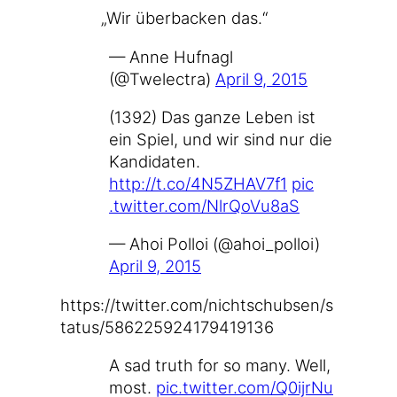
„
Wir über­ba­cken das.“
— Anne Huf­nagl
(@Twelectra)
April 9, 2015
(1392) Das gan­ze Leben ist
ein Spiel, und wir sind nur die
Kan­di­da­ten.
http://t.co/4N5ZHAV7f1
pic​
.twit​ter​.com/​N​l​r​Q​o​V​u​8aS
— Ahoi Pol­loi (@ahoi_polloi)
April 9, 2015
https://​twit​ter​.com/​n​i​c​h​t​s​c​h​u​b​s​e​n​/​s​
t​a​t​u​s​/​5​8​6​2​2​5​9​2​4​1​7​9​4​1​9​136
A sad truth for so many. Well,
most.
pic​.twit​ter​.com/​Q​0​i​j​r​N​u​