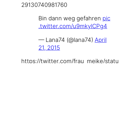
2​9​1​3​0​7​4​0​9​8​1​760
Bin dann weg gefah­ren
pic​
.twit​ter​.com/​u​9​m​k​y​l​C​Pg4
— Lana74 (@lana74)
April
21, 2015
https://​twit​ter​.com/​f​r​a​u​_​m​e​i​k​e​/​s​t​a​t​u​
s​/​5​9​0​8​0​9​8​2​0​9​7​6​0​4​1​984
https://​twit​ter​.com/​M​a​c​h​e​E​i​o​r​/​s​t​a​t​u​
s​/​5​9​1​1​7​8​5​1​5​0​3​6​4​0​5​760
https://​twit​ter​.com/​w​i​l​l​r​o​l​l​s​/​s​t​a​t​u​s​/​5​
9​1​5​2​8​7​5​7​4​0​1​4​2​7​968
Ich will nicht sagen, dass ich
außer Form bin, aber frü­her