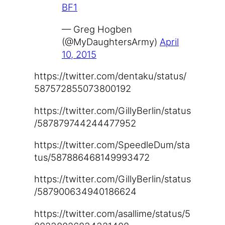
BF1
— Greg Hog­ben
(@MyDaughtersArmy)
April
10, 2015
https://​twit​ter​.com/​d​e​n​t​a​k​u​/​s​t​a​t​u​s​/​
5​8​7​5​7​2​8​5​5​0​7​3​8​0​0​192
https://​twit​ter​.com/​G​i​l​l​y​B​e​r​l​i​n​/​s​t​a​t​u​s​
/​5​8​7​8​7​9​7​4​4​2​4​4​4​7​7​952
https://​twit​ter​.com/​S​p​e​e​d​l​e​D​u​m​/​s​t​a​
t​u​s​/​5​8​7​8​8​6​4​6​8​1​4​9​9​9​3​472
https://​twit​ter​.com/​G​i​l​l​y​B​e​r​l​i​n​/​s​t​a​t​u​s​
/​5​8​7​9​0​0​6​3​4​9​4​0​1​8​6​624
https://​twit​ter​.com/​a​s​a​l​l​i​m​e​/​s​t​a​t​u​s​/​5​