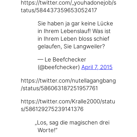
https://​twit​ter​.com/​_​y​o​u​h​a​d​o​n​e​j​o​b​/​s​
t​a​t​u​s​/​5​8​4​4​3​7​3​5​9​6​5​3​0​5​2​417
Sie haben ja gar kei­ne Lücke
in Ihrem Lebens­lauf! Was ist
in Ihrem Leben bloss schief
gelau­fen, Sie Langweiler?
— Le Beef­che­cker
(@beefchecker)
April 7, 2015
https://​twit​ter​.com/​n​u​t​e​l​l​a​g​a​n​g​b​a​n​g​
/​s​t​a​t​u​s​/​5​8​6​0​6​3​1​8​7​2​5​1​9​5​7​761
https://​twit​ter​.com/​K​r​a​l​l​e​2​0​0​0​/​s​t​a​t​u​
s​/​5​8​6​1​2​9​2​7​5​2​3​9​1​4​1​376
„
Los, sag die magi­schen drei
Worte!“