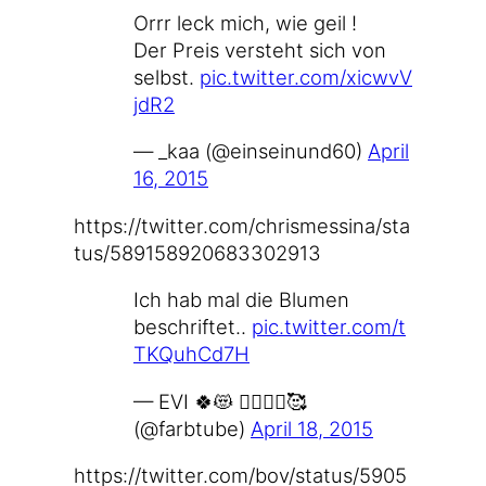
Orrr leck mich, wie geil !
Der Preis ver­steht sich von
selbst.
pic​.twit​ter​.com/​x​i​c​w​v​V​
j​dR2
— _kaa (@einseinund60)
April
16, 2015
https://​twit​ter​.com/​c​h​r​i​s​m​e​s​s​i​n​a​/​s​t​a​
t​u​s​/​5​8​9​1​5​8​9​2​0​6​8​3​3​0​2​913
Ich hab mal die Blu­men
beschrif­tet..
pic​.twit​ter​.com/​t​
T​K​Q​u​h​C​d7H
— EVI 🍀😻 🙋‍♀️🙋‍♀️🥰
(@farbtube)
April 18, 2015
https://​twit​ter​.com/​b​o​v​/​s​t​a​t​u​s​/​5​9​0​5​