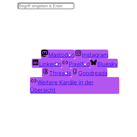
Du findest mich auch hier:
Mastodon
Instagram
LinkedIn
Pixelfed
Bluesky
Threads
Goodreads
Weitere Kanäle in der
Übersicht
Weitere Profile im Fediverse: