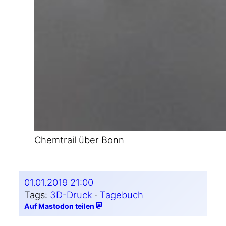
Chem­trail über Bonn
01.01.2019 21:00
Tags:
3D-Druck
 · 
Tagebuch
Auf Mastodon teilen