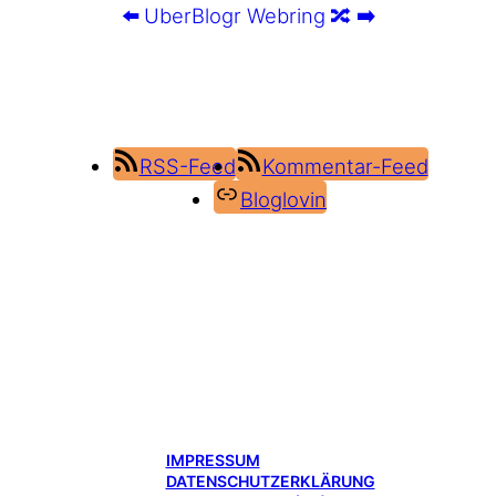
⬅️
UberBlogr Webring
🔀
➡️
RSS-Feed
Kommentar-Feed
Bloglovin
IMPRESSUM
DATENSCHUTZERKLÄRUNG