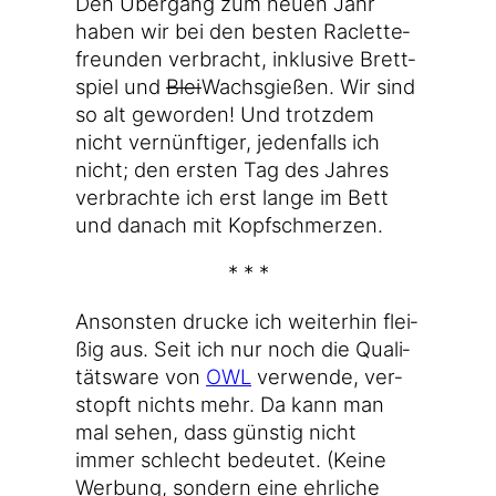
Den Über­gang zum neu­en Jahr
haben wir bei den bes­ten Raclette­
freun­den ver­bracht, inklu­si­ve Brett­
spiel und
Blei
Wachs­gie­ßen. Wir sind
so alt gewor­den! Und trotz­dem
nicht ver­nünf­ti­ger, jeden­falls ich
nicht; den ers­ten Tag des Jah­res
ver­brach­te ich erst lan­ge im Bett
und danach mit Kopfschmerzen.
* * *
Ansons­ten dru­cke ich wei­ter­hin flei­
ßig aus. Seit ich nur noch die Qua­li­
täts­wa­re von
OWL
ver­wen­de, ver­
stopft nichts mehr. Da kann man
mal sehen, dass güns­tig nicht
immer schlecht bedeu­tet. (Kei­ne
Wer­bung, son­dern eine ehr­li­che