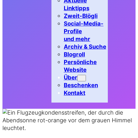
Aktuelle
Linktipps
Zweit-Blögli
Social-Media-
Profile
und mehr
Archiv & Suche
Blogroll
Persönliche
Website
Über
Beschenken
Kontakt