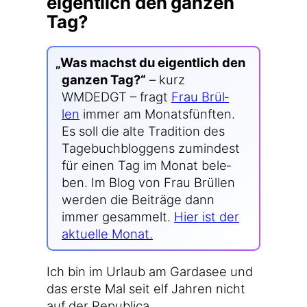
eigentlich den ganzen
Tag?
„
Was machst du eigent­lich den
gan­zen Tag?“
– kurz
WMDEDGT – fragt
Frau Brül­
len
immer am Monats­fünf­ten.
Es soll die alte Tra­di­ti­on des
Tage­buch­blog­gens zumin­dest
für einen Tag im Monat bele­
ben. Im Blog von Frau Brül­len
wer­den die Bei­trä­ge dann
immer gesam­melt.
Hier ist der
aktu­el­le Monat.
Ich bin im Urlaub am Gar­da­see und
das ers­te Mal seit elf Jah­ren nicht
auf der Republica.