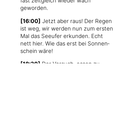
fast zeit­gleich wie­der wach
geworden.
[16:00]
Jetzt aber raus! Der Regen
ist weg, wir wer­den nun zum ers­ten
Mal das See­ufer erkun­den. Echt
nett hier. Wie das erst bei Son­nen­
schein wäre!
[18:30]
Der Ver­such, essen zu
gehen, schlägt fehl. Die anvi­sier­te
Piz­ze­ria erwünscht Gäs­te erst ab 19
Uhr. Weil es eh schon spät genug
ist, ent­schei­den wir uns für ein
Essen in der Feri­en­woh­nung. Vor­
her bzw. wäh­rend der Zube­rei­tung
wird Klein-Tyler ins Bett­chen
gehievt.