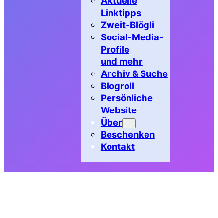
Aktuelle
Linktipps
Zweit-Blögli
Social-Media-
Profile
und mehr
Archiv & Suche
Blogroll
Persönliche
Website
Über
Beschenken
Kontakt