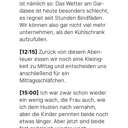
ist näm­lich so: Das Wet­ter am Gar­
da­see ist heu­te beson­ders schlecht,
es reg­net seit Stun­den Bind­fä­den.
Wir kön­nen also gar nicht viel mehr
unter­neh­men, als den Kühl­schrank
aufzufüllen.
[12:15]
Zurück von die­sem Aben­
teu­er essen wir noch eine Klei­nig­
keit zu Mit­tag und ent­schei­den uns
anschlie­ßend für ein
Mittagsschläfchen.
[15:00]
Ich war zwar schon wie­der
ein wenig wach, die Frau auch, wie
ich dem Hus­ten nach ver­nahm,
aber die Kin­der penn­ten bei­de noch
etwas län­ger. Aber jetzt sind bei­de