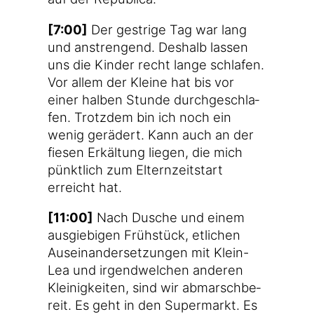
[7:00]
Der gest­ri­ge Tag war lang
und anstren­gend. Des­halb las­sen
uns die Kin­der recht lan­ge schla­fen.
Vor allem der Klei­ne hat bis vor
einer hal­ben Stun­de durch­ge­schla­
fen. Trotz­dem bin ich noch ein
wenig gerä­dert. Kann auch an der
fie­sen Erkäl­tung lie­gen, die mich
pünkt­lich zum Eltern­zeit­start
erreicht hat.
[11:00]
Nach Dusche und einem
aus­gie­bi­gen Früh­stück, etli­chen
Aus­ein­an­der­set­zun­gen mit Klein-
Lea und irgend­wel­chen ande­ren
Klei­nig­kei­ten, sind wir abmarsch­be­
reit. Es geht in den Super­markt. Es