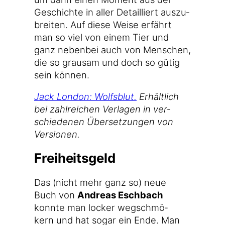
Geschich­te in aller Detail­liert aus­zu­
brei­ten. Auf die­se Wei­se erfährt
man so viel von einem Tier und
ganz neben­bei auch von Men­schen,
die so grau­sam und doch so gütig
sein können.
Jack Lon­don: Wolfs­blut.
Erhält­lich
bei zahl­rei­chen Ver­la­gen in ver­
schie­de­nen Über­set­zun­gen von
Versionen.
Freiheitsgeld
Das (nicht mehr ganz so) neue
Buch von
Andre­as Esch­bach
konn­te man locker weg­schmö­
kern und hat sogar ein Ende. Man