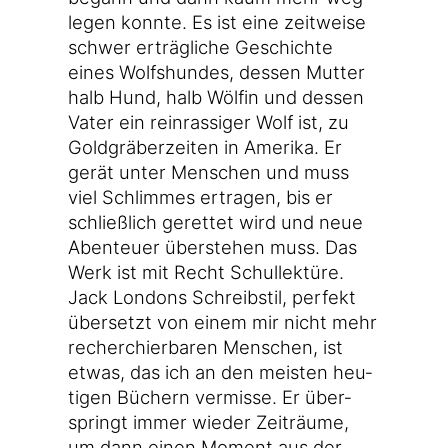
le­gen konn­te. Es ist eine zeit­wei­se
schwer erträg­li­che Geschich­te
eines Wolfs­hun­des, des­sen Mut­ter
halb Hund, halb Wöl­fin und des­sen
Vater ein rein­ras­si­ger Wolf ist, zu
Gold­grä­ber­zei­ten in Ame­ri­ka. Er
gerät unter Men­schen und muss
viel Schlim­mes ertra­gen, bis er
schließ­lich geret­tet wird und neue
Aben­teu­er über­ste­hen muss. Das
Werk ist mit Recht Schul­lek­tü­re.
Jack Lon­dons Schreib­stil, per­fekt
über­setzt von einem mir nicht mehr
recher­chier­ba­ren Men­schen, ist
etwas, das ich an den meis­ten heu­
ti­gen Büchern ver­mis­se. Er über­
springt immer wie­der Zeit­räu­me,
um dann einen Moment aus der