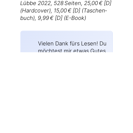
Lüb­be 2022, 528 Sei­ten, 25,00 € [D]
(Hard­co­ver), 15,00 € [D] (Taschen­
buch), 9,99 € [D] (E-Book)
Vie­len Dank fürs Lesen! Du
möch­test mir etwas Gutes
tun? Du möch­test kei­nen
Bei­trag mehr ver­pas­sen?
Hier fin­dest alle Infor­ma­
tio­nen dazu!
💜
16.06.2024 11:17
Tags:
buch
Auf Mastodon teilen