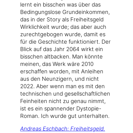
lernt ein biss­chen was über das
Bedin­gungs­lo­se Grund­ein­kom­men,
das in der Sto­ry als Frei­heits­geld
Wirk­lich­keit wur­de; das aber auch
zurecht­ge­bo­gen wur­de, damit es
für die Geschich­te funk­tio­niert. Der
Blick auf das Jahr 2064 wirkt ein
biss­chen alt­ba­cken. Man könn­te
mei­nen, das Werk wäre 2010
erschaf­fen wor­den, mit Anlei­hen
aus den Neun­zi­gern, und nicht
2022. Aber wenn man es mit den
tech­ni­schen und gesell­schaft­li­chen
Fein­hei­ten nicht zu genau nimmt,
ist es ein span­nen­der Dystopie-
Roman. Ich wur­de gut unterhalten.
Andre­as Esch­bach: Frei­heits­geld.