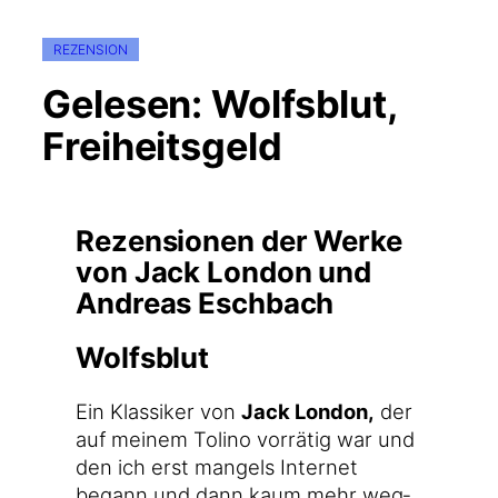
REZENSION
Gelesen: Wolfsblut,
Freiheitsgeld
Rezensionen der Werke
von Jack London und
Andreas Eschbach
Wolfsblut
Ein Klas­si­ker von
Jack Lon­don,
der
auf mei­nem Toli­no vor­rä­tig war und
den ich erst man­gels Inter­net
begann und dann kaum mehr weg­