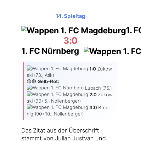
14. Spieltag
1. 
3:0
1. FC Nürnberg
1:0
Zukow­
ski (73., Atik)
🟡🔴
Gelb-Rot:
Lubach (76.)
2:0
Zukow­
ski (90+5., Nol­len­ber­ger)
3:0
Breu­
nig (90+10., Nollenberger)
Das Zitat aus der Über­schrift
stammt von Juli­an Jus­t­van und