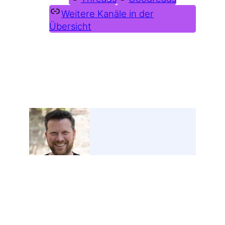
Weitere Kanäle in der
Übersicht
Weitere Profile im Fediverse:
Johannes Mirus
@johannes@1ppm.de
Folgen
Ich schreibe in mein good-old persönliches Blog
seit 2001, was mich gerade interessiert.