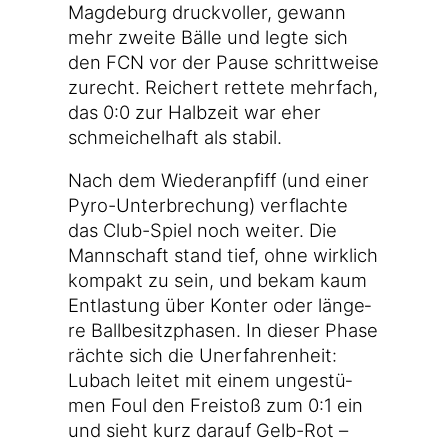
Mag­de­burg druck­vol­ler, gewann
mehr zwei­te Bäl­le und leg­te sich
den FCN vor der Pau­se schritt­wei­se
zurecht. Rei­chert ret­te­te mehr­fach,
das 0:0 zur Halb­zeit war eher
schmei­chel­haft als stabil.
Nach dem Wie­der­an­pfiff (und einer
Pyro-Unterbrechung) ver­flach­te
das Club-Spiel noch wei­ter. Die
Mann­schaft stand tief, ohne wirk­lich
kom­pakt zu sein, und bekam kaum
Ent­las­tung über Kon­ter oder län­ge­
re Ball­be­sitz­pha­sen. In die­ser Pha­se
räch­te sich die Uner­fah­ren­heit:
Lubach lei­tet mit einem unge­stü­
men Foul den Frei­stoß zum 0:1 ein
und sieht kurz dar­auf Gelb-Rot –