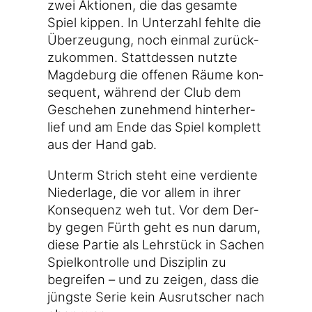
zwei Aktio­nen, die das gesam­te
Spiel kip­pen. In Unter­zahl fehl­te die
Über­zeu­gung, noch ein­mal zurück­
zu­kom­men. Statt­des­sen nutz­te
Mag­de­burg die offe­nen Räu­me kon­
se­quent, wäh­rend der Club dem
Gesche­hen zuneh­mend hin­ter­her­
lief und am Ende das Spiel kom­plett
aus der Hand gab.
Unterm Strich steht eine ver­dien­te
Nie­der­la­ge, die vor allem in ihrer
Kon­se­quenz weh tut. Vor dem Der­
by gegen Fürth geht es nun dar­um,
die­se Par­tie als Lehr­stück in Sachen
Spiel­kon­trol­le und Dis­zi­plin zu
begrei­fen – und zu zei­gen, dass die
jüngs­te Serie kein Aus­rut­scher nach