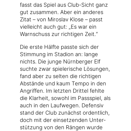
fasst das Spiel aus Club-Sicht ganz
gut zusam­men. Aber ein ande­res
Zitat – von Miros­lav Klo­se – passt
viel­leicht auch gut: „Es war ein
Warn­schuss zur rich­ti­gen Zeit.“
Die ers­te Hälf­te pass­te sich der
Stim­mung im Sta­di­on an: lan­ge
nichts. Die jun­ge Nürn­ber­ger Elf
such­te zwar spie­le­ri­sche Lösun­gen,
fand aber zu sel­ten die rich­ti­gen
Abstän­de und kaum Tem­po in den
Angrif­fen. Im letz­ten Drit­tel fehl­te
die Klar­heit, sowohl im Pass­spiel, als
auch in den Lauf­we­gen. Defen­siv
stand der Club zunächst ordent­lich,
doch mit der ein­set­zen­den Unter­
stüt­zung von den Rän­gen wur­de