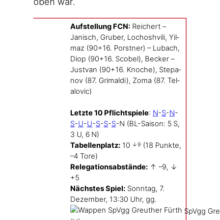
oben war.
Auf­stel­lung FCN:
Rei­chert –
Janisch, Gru­ber, Loch­osh­vi­li, Yil­
maz (90+16. Porst­ner) – Lubach,
Diop (90+16. Sco­bel), Becker –
Jus­t­van (90+16. Kno­che), Ste­pa­
nov (87. Gri­mal­di), Zoma (87. Tel­
alo­vic)
Letz­te 10 Pflicht­spie­le
:
N
-
S
-
N
-
S
-
U
-
U
-
S
-
S
-
S
-N (BL-Saison: 5 S,
3 U, 6 N)
Tabel­len­platz:
10
(18 Punk­te,
↓9
–4 Tore)
Rele­ga­ti­ons­ab­stän­de:
↑ –9, ↓
+5
Nächs­tes Spiel:
Sonn­tag, 7.
Dezem­ber, 13:30 Uhr, gg.
SpVgg Greu