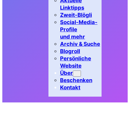
Aktuelle
Linktipps
Zweit-Blögli
Social-Media-
Profile
und mehr
Archiv & Suche
Blogroll
Persönliche
Website
Über
Beschenken
Kontakt