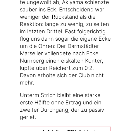
te unge­wollt ab, Aki­ya­ma schlenz­te
sau­ber ins Eck. Ent­schei­dend war
weni­ger der Rück­stand als die
Reak­ti­on: lan­ge zu wenig, zu sel­ten
im letz­ten Drit­tel. Fast fol­ge­rich­tig
flog uns dann sogar die eige­ne Ecke
um die Ohren: Der Darm­städ­ter
Mar­sei­ler voll­ende­te nach Ecke
Nürn­berg einen eis­kal­ten Kon­ter,
lupf­te über Rei­chert zum 0:2.
Davon erhol­te sich der Club nicht
mehr.
Unterm Strich bleibt eine star­ke
ers­te Hälf­te ohne Ertrag und ein
zwei­ter Durch­gang, der zu pas­siv
geriet.