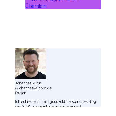
Übersicht
Weitere Profile im Fediverse:
Johannes Mirus
@johannes@1ppm.de
Folgen
Ich schreibe in mein good-old persönliches Blog
seit 2001, was mich gerade interessiert.
2.439
Beiträge