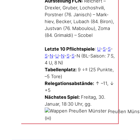
Auf­stel­lung FCN:
Rei­chert –
Drex­ler, Gru­ber, Loch­osh­vi­li,
Porst­ner (76. Janisch) – Mark­
hiev, Becker, Lubach (84. Biron),
Jus­t­van (76. Mabou­lou), Zoma
(84. Gri­mal­di) – Sco­bel
Letz­te 10 Pflicht­spie­le
:
U
-
S
-
S
-
S
-
N
-
U
-
N
-
S
-
S
-N (BL-Saison: 7 S,
4 U, 8 N)
Tabel­len­platz:
9
(25 Punk­te,
↓8
–5 Tore)
Rele­ga­ti­ons­ab­stän­de:
↑ –11, ↓
+5
Nächs­tes Spiel:
Frei­tag, 30.
Janu­ar, 18:30 Uhr, gg.
Preu­ßen Müns­
(H)