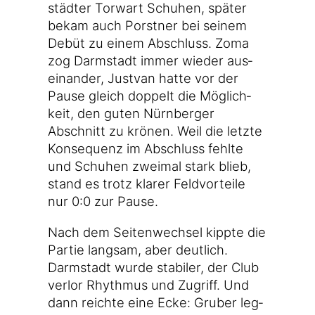
städ­ter Tor­wart Schu­hen, spä­ter
bekam auch Porst­ner bei sei­nem
Debüt zu einem Abschluss. Zoma
zog Darm­stadt immer wie­der aus­
ein­an­der, Jus­t­van hat­te vor der
Pau­se gleich dop­pelt die Mög­lich­
keit, den guten Nürn­ber­ger
Abschnitt zu krö­nen. Weil die letz­te
Kon­se­quenz im Abschluss fehl­te
und Schu­hen zwei­mal stark blieb,
stand es trotz kla­rer Feld­vor­tei­le
nur 0:0 zur Pause.
Nach dem Sei­ten­wech­sel kipp­te die
Par­tie lang­sam, aber deut­lich.
Darm­stadt wur­de sta­bi­ler, der Club
ver­lor Rhyth­mus und Zugriff. Und
dann reich­te eine Ecke: Gru­ber leg­