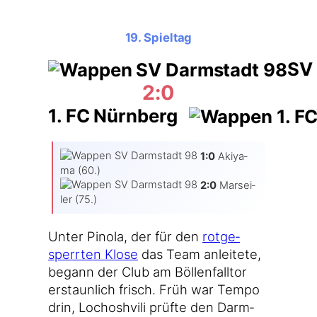
19. Spieltag
SV 
2:0
1. FC Nürnberg
1:0
Aki­ya­
ma (60.)
2:0
Mar­sei­
ler (75.)
Unter Pino­la, der für den
rot­ge­
sperr­ten Klo­se
das Team anlei­te­te,
begann der Club am Böl­len­fall­tor
erstaun­lich frisch. Früh war Tem­po
drin, Loch­osh­vi­li prüf­te den Darm­