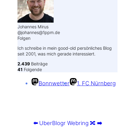
Johannes Mirus
@johannes@1ppm.de
Folgen
Ich schreibe in mein good-old persönliches Blog
seit 2001, was mich gerade interessiert.
2.439
Beiträge
41
Folgende
Bonnwetter
1. FC Nürnberg
⬅️
UberBlogr Webring
🔀
➡️