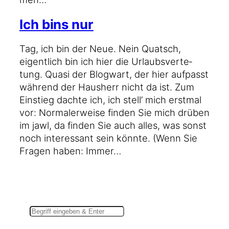
Ich bins nur
Tag, ich bin der Neue. Nein Quatsch,
eigent­lich bin ich hier die Urlaubs­ver­te­
tung. Qua­si der Blog­wart, der hier auf­passt
wäh­rend der Haus­herr nicht da ist. Zum
Ein­stieg dach­te ich, ich stell’ mich erst­mal
vor: Nor­ma­ler­wei­se fin­den Sie mich drü­ben
im jawl, da fin­den Sie auch alles, was sonst
noch inter­es­sant sein könn­te. (Wenn Sie
Fra­gen haben: Immer…
Suchen