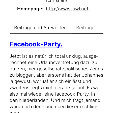
Homepage
http://www.
jawl.net
Beiträge und Antworten
Beiträge
Facebook-Party.
Jetzt ist es natür­lich total unklug, aus­ge­
rech­net eine Urlaubs­ver­tre­tung dazu zu
nut­zen, hier gesell­schafts­po­li­ti­sches Zeugs
zu blog­gen, aber ers­tens hat der Johan­nes
ja gewust, wor­u­af er sich ein­lässt und
zwei­tens regts mich gera­de so auf. Es war
also mal wie­der eine facebook-Party. In
den Nie­der­lan­den. Und mich fragt jemand,
war­um ich denn auch bei die­sem schlim­
men…