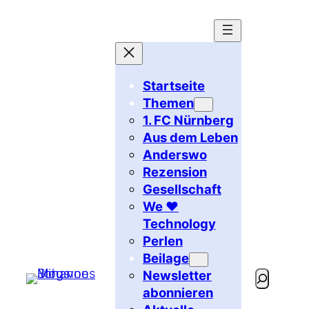
Zum
Inhalt
springen
Startseite
Themen
1. FC Nürnberg
Aus dem Leben
Anderswo
Rezension
Gesellschaft
We ♥
Technology
Perlen
Beilage
Newsletter
Suchen
abonnieren