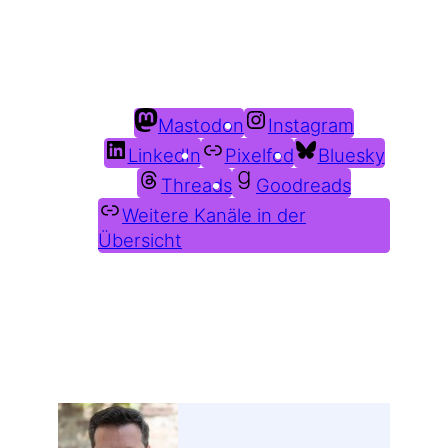
Du findest mich auch hier:
Mastodon
Instagram
LinkedIn
Pixelfed
Bluesky
Threads
Goodreads
Weitere Kanäle in der
Übersicht
Weitere Profile im Fediverse: