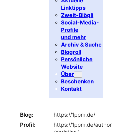
Aktuelle
Linktipps
Zweit-Blögli
Social-Media-
Profile
und mehr
Archiv & Suche
Blogroll
Persönliche
Website
Über
Beschenken
Kontakt
Blog
https://
1ppm.de/
Profil
https://
1ppm.de/author
/christian/