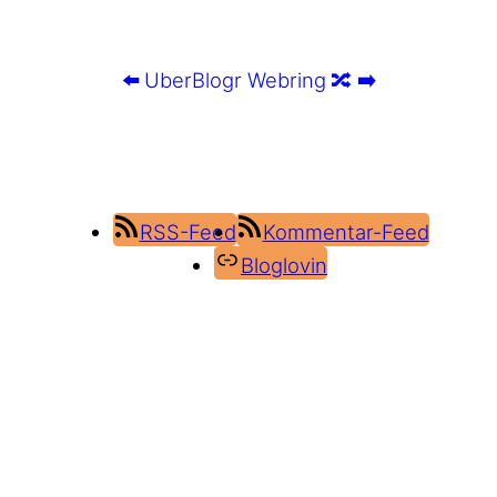
⬅️
UberBlogr Webring
🔀
➡️
RSS-Feed
Kommentar-Feed
Bloglovin