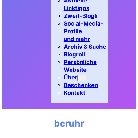
Aktuelle
Linktipps
Zweit-Blögli
Social-Media-
Profile
und mehr
Archiv & Suche
Blogroll
Persönliche
Website
Über
Beschenken
Kontakt
bcruhr