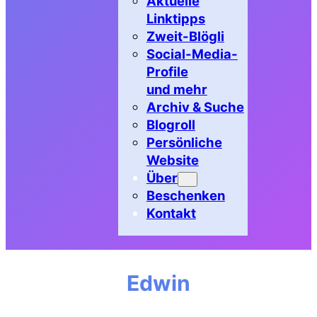
Aktuelle
Linktipps
Zweit-Blögli
Social-Media-
Profile
und mehr
Archiv & Suche
Blogroll
Persönliche
Website
Über
Beschenken
Kontakt
Edwin