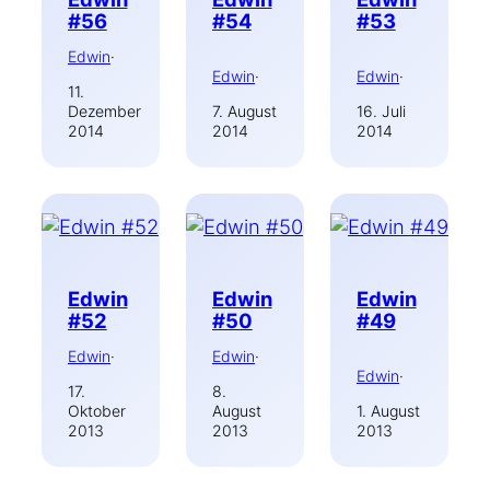
#56
#54
#53
Edwin
·
Edwin
·
Edwin
·
11.
Dezember
7. August
16. Juli
2014
2014
2014
Edwin
Edwin
Edwin
#52
#50
#49
Edwin
·
Edwin
·
Edwin
·
17.
8.
Oktober
August
1. August
2013
2013
2013