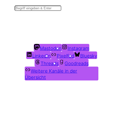
Suchen
Du findest mich auch hier:
Mastodon
Instagram
LinkedIn
Pixelfed
Bluesky
Threads
Goodreads
Weitere Kanäle in der
Übersicht
Weitere Profile im Fediverse: