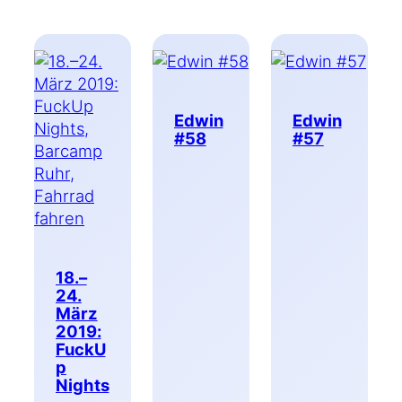
Edwin
Edwin
#58
#57
18.–
24.
März
2019:
FuckU
p
Nights