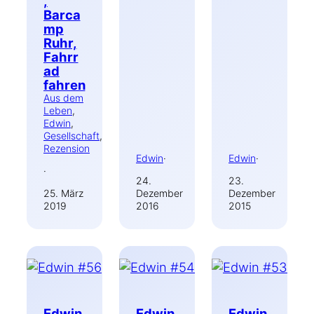
,
Barca
mp
Ruhr,
Fahrr
ad
fahren
Aus dem
Leben
, 
Edwin
, 
Gesellschaft
, 
Rezension
Edwin
·
Edwin
·
·
24.
23.
25. März
Dezember
Dezember
2019
2016
2015
Edwin
Edwin
Edwin