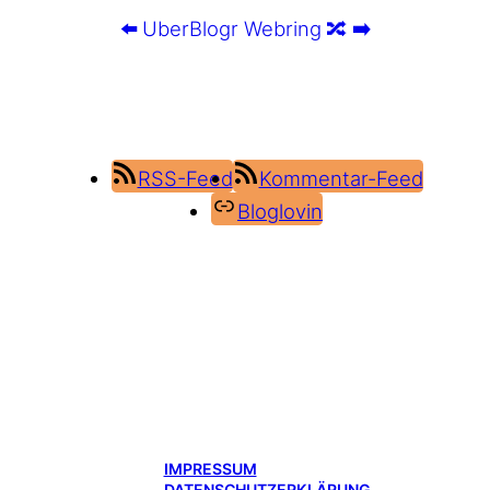
⬅️
UberBlogr Webring
🔀
➡️
RSS-Feed
Kommentar-Feed
Bloglovin
IMPRESSUM
DATENSCHUTZERKLÄRUNG