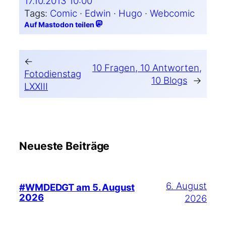
17.10.2013 10:00
Tags:
Comic
 · 
Edwin
 · 
Hugo
 · 
Webcomic
Auf Mastodon teilen
←
10 Fragen, 10 Antworten,
Fotodienstag
10 Blogs
→
LXXIII
Neueste Beiträge
6. August
#WMDEDGT am 5. August
2026
2026