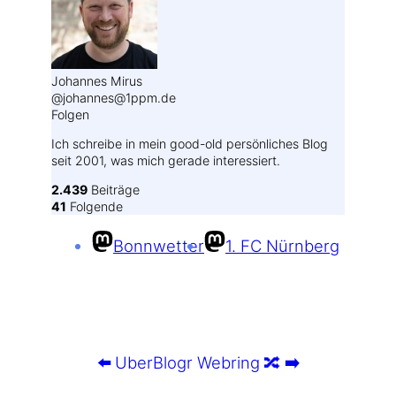
Johannes Mirus
@johannes@1ppm.de
Folgen
Ich schreibe in mein good-old persönliches Blog
seit 2001, was mich gerade interessiert.
2.439
Beiträge
41
Folgende
Bonnwetter
1. FC Nürnberg
⬅️
UberBlogr Webring
🔀
➡️