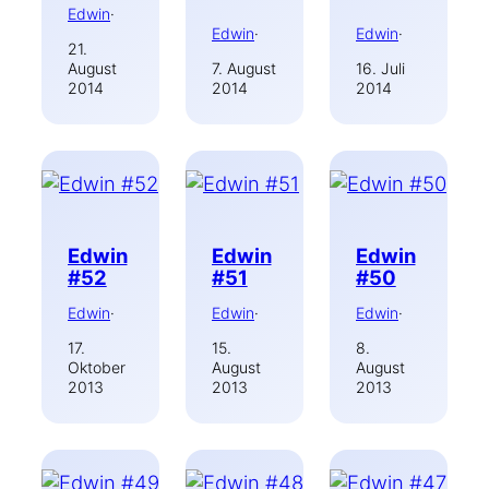
Edwin
·
Edwin
·
Edwin
·
21.
August
7. August
16. Juli
2014
2014
2014
Edwin
Edwin
Edwin
#52
#51
#50
Edwin
·
Edwin
·
Edwin
·
17.
15.
8.
Oktober
August
August
2013
2013
2013