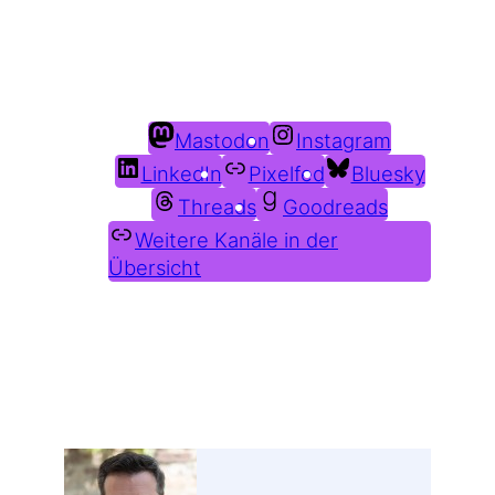
Du findest mich auch hier:
Mastodon
Instagram
LinkedIn
Pixelfed
Bluesky
Threads
Goodreads
Weitere Kanäle in der
Übersicht
Weitere Profile im Fediverse: