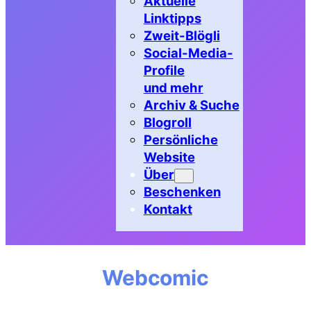
Aktuelle
Linktipps
Zweit-Blögli
Social-Media-
Profile
und mehr
Archiv & Suche
Blogroll
Persönliche
Website
Über
Beschenken
Kontakt
Webcomic