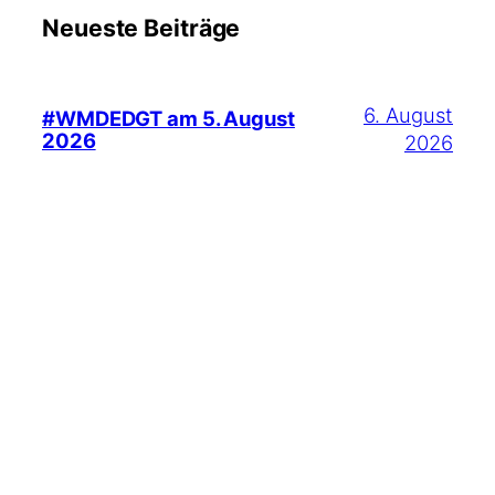
Neueste Beiträge
6. August
#WMDEDGT am 5. August
2026
2026
17. Juli
Früher habe ich gerne Fußball
gesehen
2026
6. Juli 2026
#WMDEDGT am 5. Juli 2026
26. Juni
Was El Niño mit der Hitzewelle