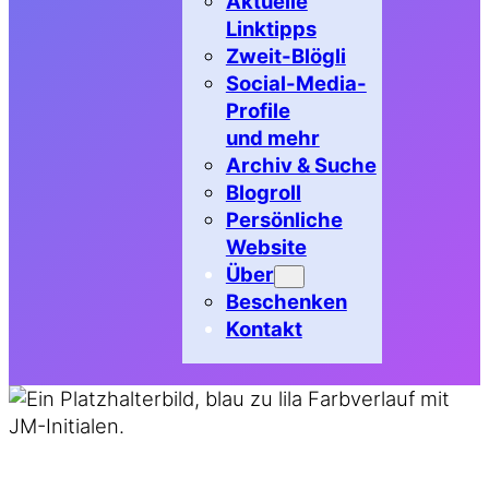
Aktuelle
Linktipps
Zweit-Blögli
Social-Media-
Profile
und mehr
Archiv & Suche
Blogroll
Persönliche
Website
Über
Beschenken
Kontakt