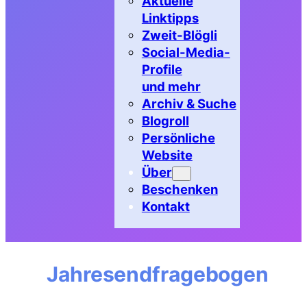
Aktuelle
Linktipps
Zweit-Blögli
Social-Media-
Profile
und mehr
Archiv & Suche
Blogroll
Persönliche
Website
Über
Beschenken
Kontakt
Jahresendfragebogen