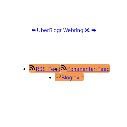
⬅️
UberBlogr Webring
🔀
➡️
RSS-Feed
Kommentar-Feed
Bloglovin