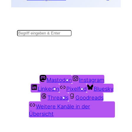
Suchen
Du findest mich auch hier:
Mastodon
Instagram
LinkedIn
Pixelfed
Bluesky
Threads
Goodreads
Weitere Kanäle in der
Übersicht