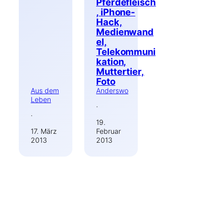
Pferdefleisch
, iPhone-
Hack,
Medienwand
el,
Telekommuni
kation,
Muttertier,
Foto
Aus dem
Anderswo
Leben
·
·
19.
17. März
Februar
2013
2013
Suchen