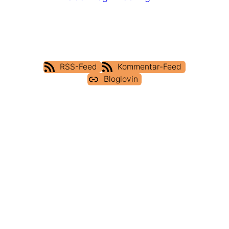
RSS-Feed
Kommentar-Feed
Bloglovin
IMPRESSUM
DATENSCHUTZERKLÄRUNG
COOKIE POLICY (EU)