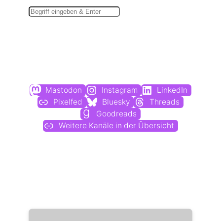
Du findest mich auch hier:
Mastodon
Instagram
LinkedIn
Pixelfed
Bluesky
Threads
Goodreads
Weitere Kanäle in der Übersicht
Weitere Profile im Fediverse: