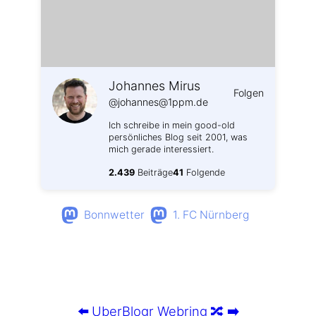
Johannes Mirus
Folgen
@johannes@1ppm.de
Ich schreibe in mein good-old
persönliches Blog seit 2001, was
mich gerade interessiert.
2.439
Beiträge
41
Folgende
Bonnwetter
1. FC Nürnberg
⬅️
UberBlogr Webring
🔀
➡️