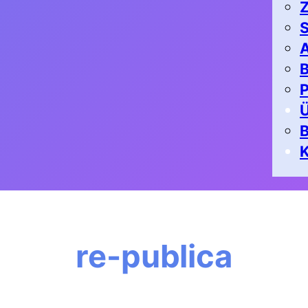
Z
S
A
B
P
K
re-publica