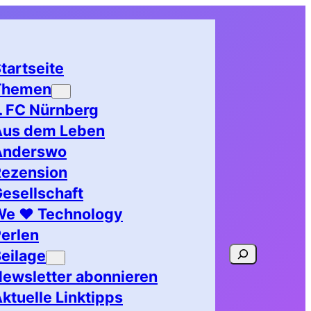
tartseite
Themen
. FC Nürnberg
Aus dem Leben
Anderswo
Rezension
esellschaft
We ♥ Technology
erlen
Suchen
eilage
ewsletter abonnieren
ktuelle Linktipps