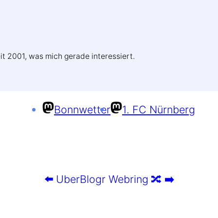
it 2001, was mich gerade interessiert.
Bonnwetter
1. FC Nürnberg
⬅️
UberBlogr Webring
🔀
➡️