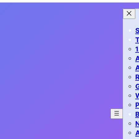
S
1
G
P
B
N
A