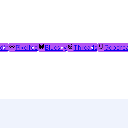
Du findest mich auch hier:
dIn
Pixelfed
Bluesky
Threads
Goodre
Weitere Profile im Fediverse: