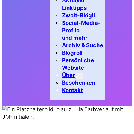
Aktuelle
Linktipps
Zweit-Blögli
Social-Media-
Profile
und mehr
Archiv & Suche
Blogroll
Persönliche
Website
Über
Beschenken
Kontakt