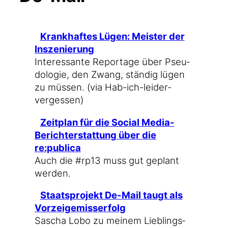
Krank­haf­tes Lügen: Meis­ter der
Inszenierung
Inter­es­san­te Repor­ta­ge über Pseu­
do­lo­gie, den Zwang, stän­dig lügen
zu müs­sen. (via Hab-ich-leider-
vergessen)
Zeit­plan für die Social Media-
Berichterstattung über die
re:publica
Auch die #rp13 muss gut geplant
werden.
Staats­pro­jekt De-Mail taugt als
Vorzeigemisserfolg
Sascha Lobo zu mei­nem Lieb­lings­