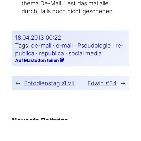
the­ma De-Mail. Lest das mal alle
durch, falls noch nicht geschehen.
18.04.2013 00:22
Tags:
de-mail
 · 
e-mail
 · 
Pseudologie
 · 
re-
publica
 · 
republica
 · 
social media
Auf Mastodon teilen
←
Fotodienstag XLVII
Edwin #34
→
Neueste Beiträge