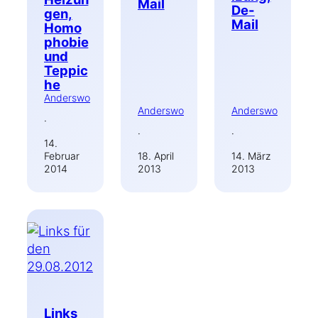
Mail
De-
gen,
Mail
Homo
phobie
und
Teppic
he
Anderswo
Anderswo
Anderswo
·
·
·
14.
Februar
18. April
14. März
2014
2013
2013
Links