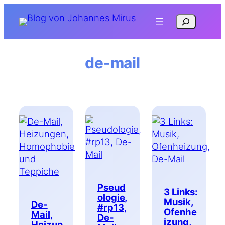
Zum
Suchen
Inhalt
springen
de-mail
Pseud
3 Links:
ologie,
Musik,
De-
#rp13,
Ofenhe
Mail,
De-
izung,
Heizun