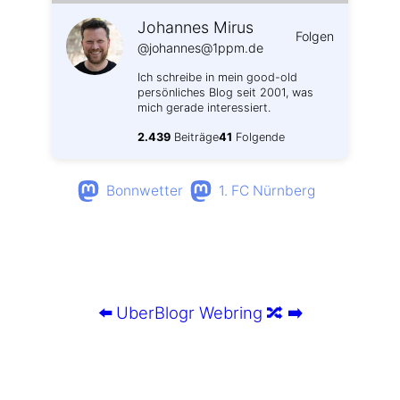
Johannes Mirus
Folgen
@johannes@1ppm.de
Ich schreibe in mein good-old
persönliches Blog seit 2001, was
mich gerade interessiert.
2.439
Beiträge
41
Folgende
Bonnwetter
1. FC Nürnberg
⬅️
UberBlogr Webring
🔀
➡️