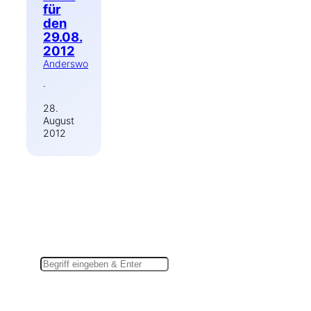
für
den
29.08.
2012
Anderswo
·
28.
August
2012
Suchen