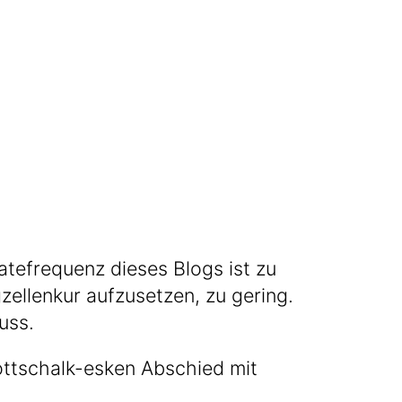
ate­fre­quenz die­ses Blogs ist zu
el­len­kur auf­zu­set­zen, zu gering.
luss.
 gottschalk-esken Abschied mit