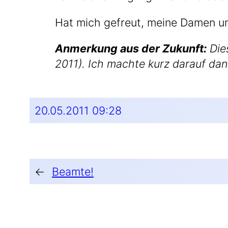
Hat mich gefreut, mei­ne Damen un
Anmer­kung aus der Zukunft:
Die­
2011). Ich mach­te kurz dar­auf da
20.05.2011 09:28
←
Beamte!