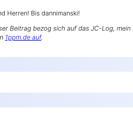
d Her­ren! Bis dannimanski!
ser Bei­trag bezog sich auf das JC-Log, mein 
nn
1ppm​.de auf
.