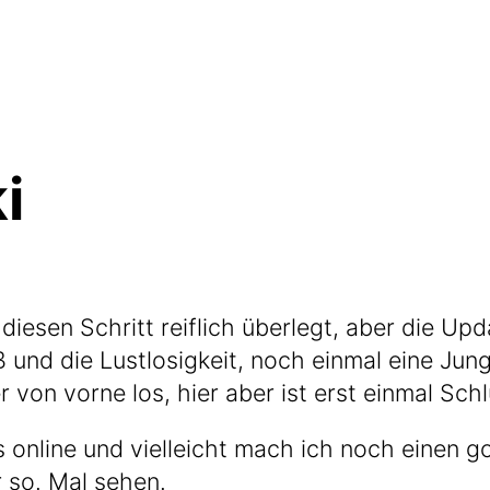
i
ie­sen Schritt reif­lich über­legt, aber die Upd
nd die Lust­lo­sig­keit, noch ein­mal eine Jung­z
r von vor­ne los, hier aber ist erst ein­mal Sch
­res online und viel­leicht mach ich noch einen
r so. Mal sehen.