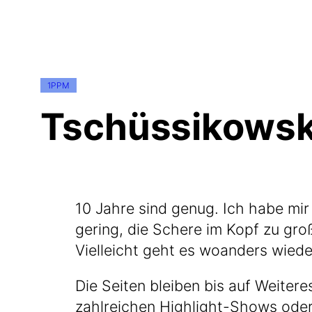
1PPM
Tschüssikowsk
10 Jah­re sind genug. Ich habe mir d
gering, die Sche­re im Kopf zu groß u
Viel­leicht geht es woan­ders wie­de
Die Sei­ten blei­ben bis auf Wei­te
zahl­rei­chen Highlight-Shows ode