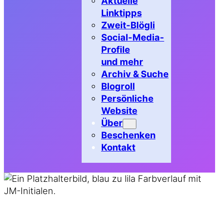
Aktuelle
Linktipps
Zweit-Blögli
Social-Media-
Profile
und mehr
Archiv & Suche
Blogroll
Persönliche
Website
Über
Beschenken
Kontakt