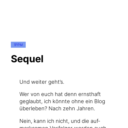
1PPM
Sequel
Und wei­ter geht’s.
Wer von euch hat denn ernst­haft
geglaubt, ich könn­te ohne ein Blog
über­le­ben? Nach zehn Jahren.
Nein, kann ich nicht, und die auf­
merk­sa­men Ver­fol­ger wer­den auch