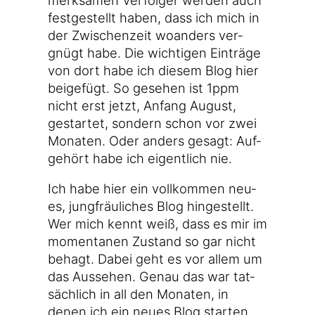
fest­ge­stellt haben, dass ich mich in
der Zwi­schen­zeit woan­ders ver­
gnügt habe. Die wich­ti­gen Ein­trä­ge
von dort habe ich die­sem Blog hier
bei­gefügt. So gese­hen ist 1ppm
nicht erst jetzt, Anfang August,
gestar­tet, son­dern schon vor zwei
Mona­ten. Oder anders gesagt: Auf­
ge­hört habe ich eigent­lich nie.
Ich habe hier ein voll­kom­men neu­
es, jung­fräu­li­ches Blog hin­ge­stellt.
Wer mich kennt weiß, dass es mir im
momen­ta­nen Zustand so gar nicht
behagt. Dabei geht es vor allem um
das Aus­se­hen. Genau das war tat­
säch­lich in all den Mona­ten, in
denen ich ein neu­es Blog star­ten