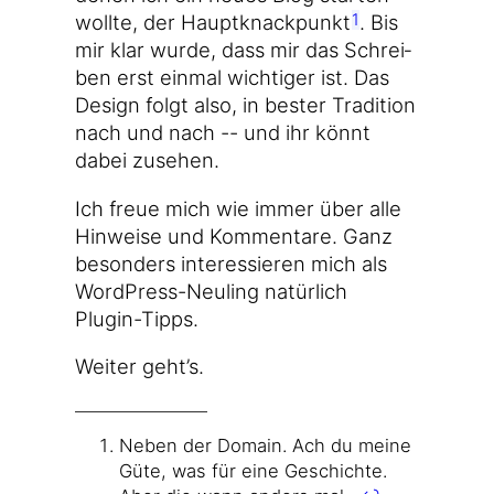
woll­te, der Haupt­knack­punkt
. Bis
1
mir klar wur­de, dass mir das Schrei­
ben erst ein­mal wich­ti­ger ist. Das
Design folgt also, in bes­ter Tra­di­ti­on
nach und nach -- und ihr könnt
dabei zusehen.
Ich freue mich wie immer über alle
Hin­wei­se und Kom­men­ta­re. Ganz
beson­ders inter­es­sie­ren mich als
WordPress-Neuling natür­lich
Plugin-Tipps.
Wei­ter geht’s.
Neben der Domain. Ach du mei­ne
Güte, was für eine Geschich­te.