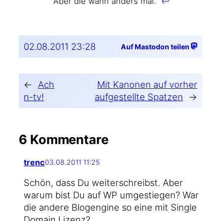
Aber die wann anders mal.
↩
02.08.2011 23:28
Auf Mastodon teilen
←
Ach
Mit Kanonen auf vorher
n-tv!
aufgestellte Spatzen
→
6 Kommentare
trenc
03.08.2011 11:25
Schön, dass Du wei­ter­schreibst. Aber
war­um bist Du auf WP umge­stie­gen? War
die ande­re Blogen­gi­ne so eine mit Sin­gle
Domain Lizenz?