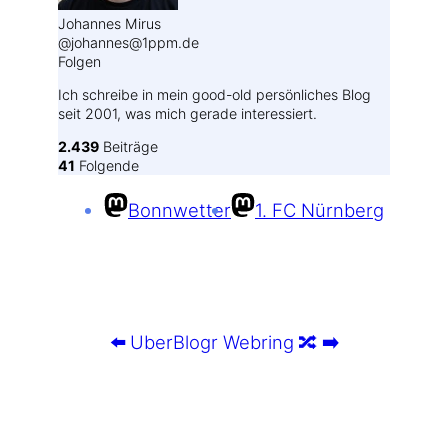
Johannes Mirus
@johannes@1ppm.de
Folgen
Ich schreibe in mein good-old persönliches Blog
seit 2001, was mich gerade interessiert.
2.439
Beiträge
41
Folgende
Bonnwetter
1. FC Nürnberg
⬅️
UberBlogr Webring
🔀
➡️