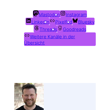
Du findest mich auch hier:
Mastodon
Instagram
LinkedIn
Pixelfed
Bluesky
Threads
Goodreads
Weitere Kanäle in der
Übersicht
Weitere Profile im Fediverse: