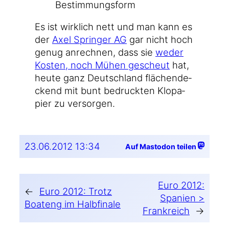
Bestimmungsform
Es ist wirk­lich nett und man kann es
der
Axel Sprin­ger AG
gar nicht hoch
genug anrech­nen, dass sie
weder
Kos­ten, noch Mühen gescheut
hat,
heu­te ganz Deutsch­land flä­chen­de­
ckend mit bunt bedruck­ten Klo­pa­
pier zu versorgen.
23.06.2012 13:34
Auf Mastodon teilen
Euro 2012:
←
Euro 2012: Trotz
Spanien >
Boateng im Halbfinale
Frankreich
→