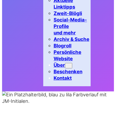
Aktuelle
Linktipps
Zweit-Blögli
Social-Media-
Profile
und mehr
Archiv & Suche
Blogroll
Persönliche
Website
Über
Beschenken
Kontakt