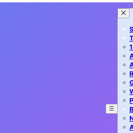
S
1
G
P
B
N
A