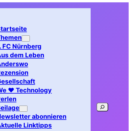
tartseite
Themen
. FC Nürnberg
Aus dem Leben
Anderswo
Rezension
esellschaft
We ♥ Technology
erlen
Suchen
eilage
ewsletter abonnieren
ktuelle Linktipps