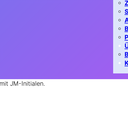
Z
S
A
B
P
K