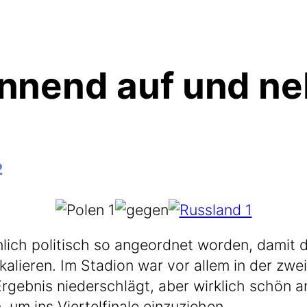
nnend auf und ne
2
lich poli­tisch so ange­ord­net wor­den, damit d
a­lie­ren. Im Sta­di­on war vor allem in der zwei
geb­nis nie­der­schlägt, aber wirk­lich schön an
, um ins Vier­tel­fi­na­le einzuziehen.