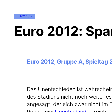
EURO 2012
Euro 2012: Spa
Euro 2012, Gruppe A, Spieltag 
Das Unent­schie­den ist wahr­schein­
des Sta­di­ons nicht noch wei­ter esk
ange­sagt, der sich zwar nicht im Er
Polen zwei
Unent­schie­den
rei­chen