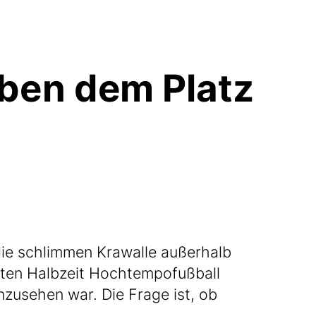
ben dem Platz
ie schlim­men Kra­wal­le außer­halb
­ten Halb­zeit Hoch­tem­po­fuß­ball
zu­se­hen war. Die Fra­ge ist, ob