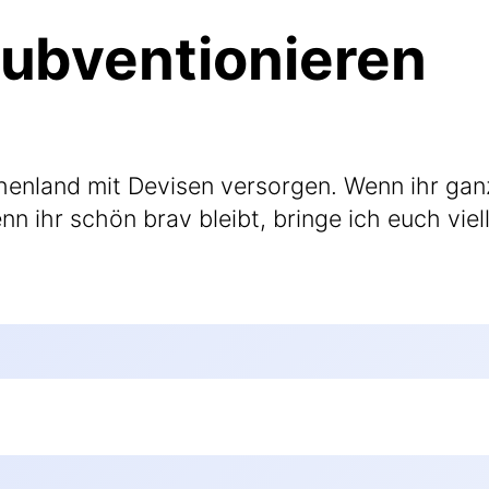
subventionieren
en­land mit Devi­sen ver­sor­gen. Wenn ihr gan
nn ihr schön brav bleibt, brin­ge ich euch viel