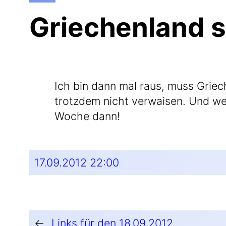
Griechenland 
Ich bin dann mal raus, muss Grie­ch
trotz­dem nicht ver­wai­sen. Und we
Woche dann!
17.09.2012 22:00
←
Links für den 18.09.2012