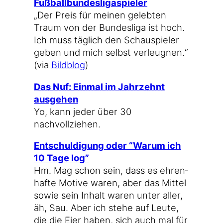
Fußballbundesligaspieler
„Der Preis für mei­nen geleb­ten
Traum von der Bun­des­li­ga ist hoch.
Ich muss täg­lich den Schau­spie­ler
geben und mich selbst ver­leug­nen.“
(via
Bild­blog
)
Das Nuf: Ein­mal im Jahr­zehnt
ausgehen
Yo, kann jeder über 30
nachvollziehen.
Ent­schul­di­gung oder “War­um ich
10 Tage log”
Hm. Mag schon sein, dass es ehren­
haf­te Moti­ve waren, aber das Mit­tel
sowie sein Inhalt waren unter aller,
äh, Sau. Aber ich ste­he auf Leu­te,
die die Eier haben, sich auch mal für