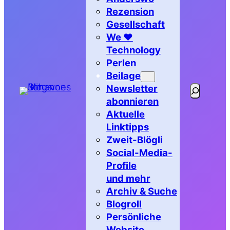
Rezension
Gesellschaft
We ♥
Technology
Perlen
Beilage
Newsletter
Suchen
abonnieren
Aktuelle
Linktipps
Zweit-Blögli
Social-Media-
Profile
und mehr
Archiv & Suche
Blogroll
Persönliche
Website