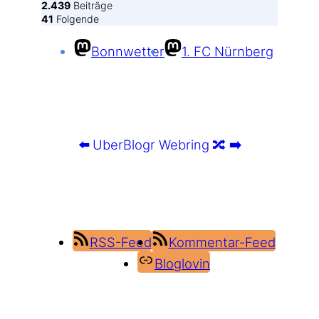
2.439
Beiträge
41
Folgende
Bonnwetter
1. FC Nürnberg
⬅️
UberBlogr Webring
🔀
➡️
RSS-Feed
Kommentar-Feed
Bloglovin