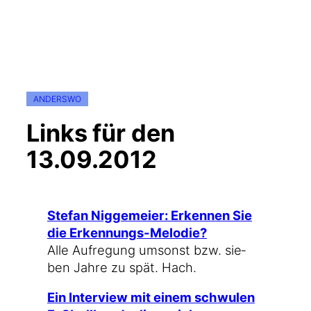
ANDERSWO
Links für den
13.09.2012
Ste­fan Nig­ge­mei­er: Erken­nen Sie
die Erkennungs-Melodie?
Alle Auf­re­gung umsonst bzw. sie­
ben Jah­re zu spät. Hach.
Ein Inter­view mit einem schwu­len