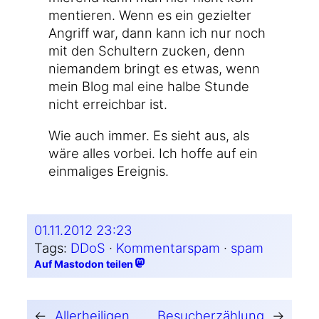
men­tie­ren. Wenn es ein geziel­ter
Angriff war, dann kann ich nur noch
mit den Schul­tern zucken, denn
nie­man­dem bringt es etwas, wenn
mein Blog mal eine hal­be Stun­de
nicht erreich­bar ist.
Wie auch immer. Es sieht aus, als
wäre alles vor­bei. Ich hof­fe auf ein
ein­ma­li­ges Ereignis.
01.11.2012 23:23
Tags:
DDoS
 · 
Kommentarspam
 · 
spam
Auf Mastodon teilen
←
Allerheiligen
Besucherzählung
→