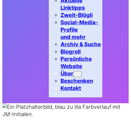
Aktuelle
Linktipps
Zweit-Blögli
Social-Media-
Profile
und mehr
Archiv & Suche
Blogroll
Persönliche
Website
Über
Beschenken
Kontakt