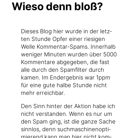
Wieso denn bloß?
Die­ses Blog hier wur­de in der letz­
ten Stun­de Opfer einer rie­si­gen
Wel­le Kommentar-Spams. Inner­halb
weni­ger Minu­ten wur­den über 5000
Kom­men­ta­re abge­ge­ben, die fast
alle durch den Spam­fil­ter durch
kamen. Im End­ergeb­nis war 1ppm
für eine gute hal­be Stun­de nicht
mehr erreichbar.
Den Sinn hin­ter der Akti­on habe ich
nicht ver­stan­den. Wenn es nur um
den Spam ging, ist die gan­ze Sache
sinn­los, denn such­ma­schi­nen­op­ti­
mie­rend kann man hier nicht kom­