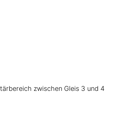
i­tär­be­reich zwi­schen Gleis 3 und 4