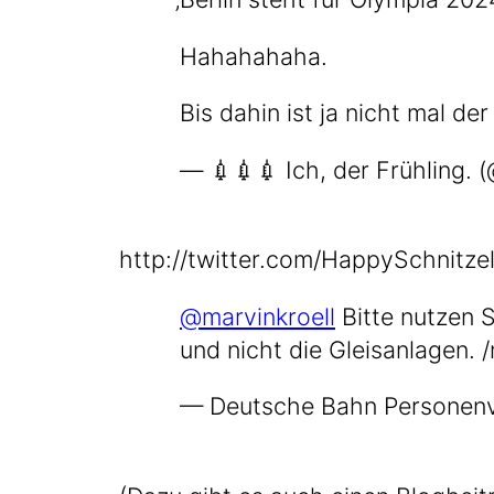
Haha­ha­ha­ha.
Bis dahin ist ja nicht mal der 
— 💉💉💉 Ich, der Früh­ling
http://​twit​ter​.com/​H​a​p​p​y​S​c​h​n​i​t​z​e​l​/
@marvinkroell
Bit­te nut­zen 
und nicht die Gleis­an­la­gen. 
— Deut­sche Bahn Per­so­nen