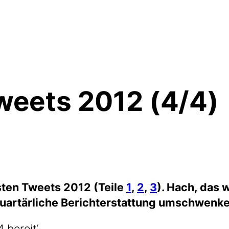
weets 2012 (4/4)
es­ten Tweets 2012 (Tei­le
1
,
2
,
3
). Hach, das 
uar­tär­li­che Bericht­erstat­tung umschwenk
4 bereit‘