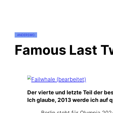
ANDERSWO
Famous Last T
Der vier­te und letz­te Teil der b
Ich glau­be, 2013 wer­de ich auf q
‚
Ber­lin steht für Olym­pia 202