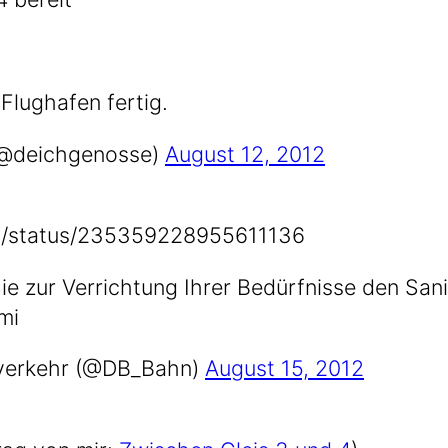
Flug­ha­fen fertig.
. (@deichgenosse)
August 12, 2012
​s​t​a​t​u​s​/​2​3​5​3​5​9​2​2​8​9​5​5​6​1​1​136
Sie zur Ver­rich­tung Ihrer Bedürf­nis­se den San
/mi
­ver­kehr (@DB_Bahn)
August 15, 2012