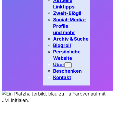
Aktuelle
Linktipps
Zweit-Blögli
Social-Media-
Profile
und mehr
Archiv & Suche
Blogroll
Persönliche
Website
Über
Beschenken
Kontakt