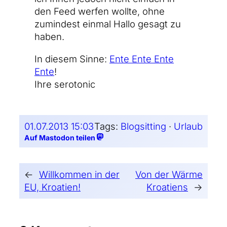
den Feed wer­fen woll­te, ohne
zumin­dest ein­mal Hal­lo gesagt zu
haben.
In die­sem Sin­ne:
Ente Ente Ente
Ente
!
Ihre serotonic
01.07.2013 15:03
Tags:
Blogsitting
 · 
Urlaub
Auf Mastodon teilen
←
Willkommen in der
Von der Wärme
EU, Kroatien!
Kroatiens
→