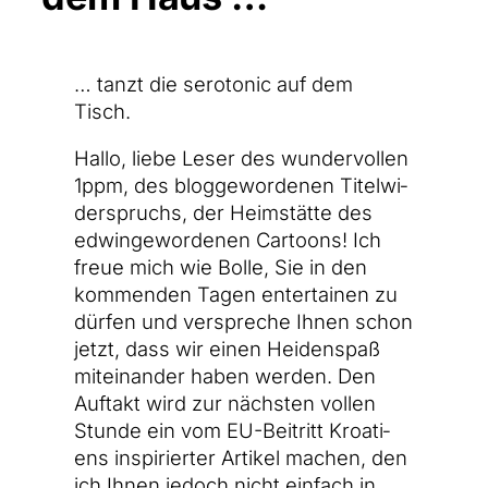
… tanzt die sero­to­nic auf dem
Tisch.
Hal­lo, lie­be Leser des wun­der­vol­len
1ppm, des blog­ge­wor­de­nen Titel­wi­
der­spruchs, der Heim­stät­te des
edwin­ge­wor­de­nen Car­toons! Ich
freue mich wie Bol­le, Sie in den
kom­men­den Tagen enter­tai­nen zu
dür­fen und ver­spre­che Ihnen schon
jetzt, dass wir einen Hei­den­spaß
mit­ein­an­der haben wer­den. Den
Auf­takt wird zur nächs­ten vol­len
Stun­de ein vom EU-Beitritt Kroa­ti­
ens inspi­rier­ter Arti­kel machen, den
ich Ihnen jedoch nicht ein­fach in