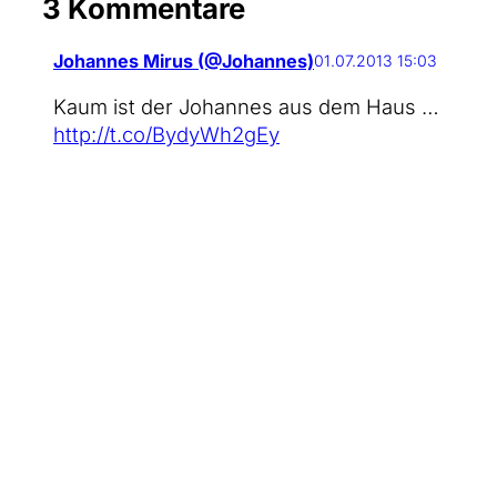
3 Kommentare
Johannes Mirus (@Johannes)
01.07.2013 15:03
Kaum ist der Johan­nes aus dem Haus …
http://t.co/BydyWh2gEy
@serotonic
01.07.2013 15:29
Ich habe die Her­aus­for­de­rung ange­nom­
men:
http://t.co/HmEap79fxg
#1ppm
#blog­sit­ting
Etosha
01.07.2013 19:56
Schön eigent­lich, so eine Blogsitting-
Sitte! Kein Staub, kein Rost... muss ich mir