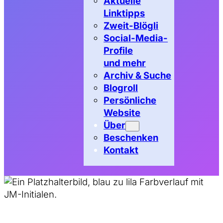
Aktuelle
Linktipps
Zweit-Blögli
Social-Media-
Profile
und mehr
Archiv & Suche
Blogroll
Persönliche
Website
Über
Beschenken
Kontakt