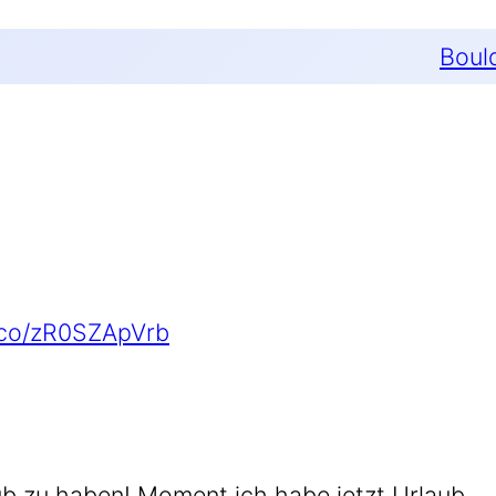
Boul
t.co/zR0SZApVrb
ub zu haben! Moment ich habe jetzt Urlaub