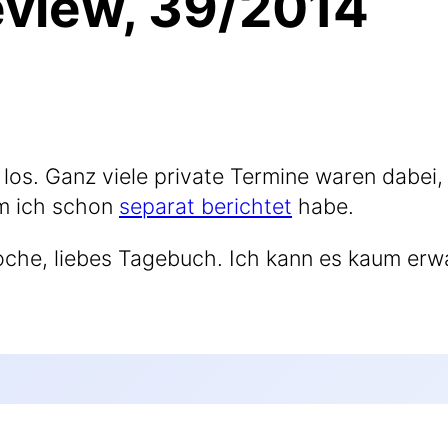
eview, 39/2014
los. Ganz vie­le pri­va­te Ter­mi­ne waren dabei,
m ich schon
sepa­rat berich­tet
habe.
Woche, lie­bes Tage­buch. Ich kann es kaum erwa