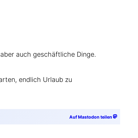
 aber auch geschäft­li­che Din­ge.
r­ten, end­lich Urlaub zu
Auf Mastodon teilen