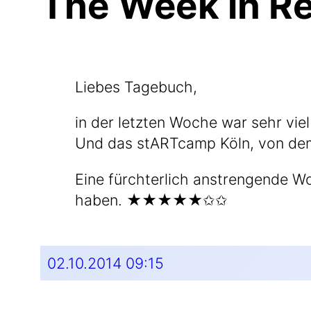
The Week in R
Lie­bes Tagebuch,
in der letz­ten Woche war sehr viel 
Und das stART­camp Köln, von de
Eine fürch­ter­lich anstren­gen­de 
haben. ★★★★★✩✩
02.10.2014 09:15