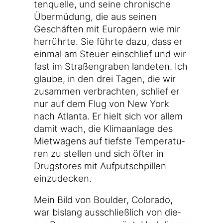
ten­quel­le, und sei­ne chro­ni­sche
Über­mü­dung, die aus sei­nen
Geschäf­ten mit Euro­pä­ern wie mir
her­rühr­te. Sie führ­te dazu, dass er
ein­mal am Steu­er ein­schlief und wir
fast im Stra­ßen­gra­ben lan­de­ten. Ich
glau­be, in den drei Tagen, die wir
zusam­men ver­brach­ten, schlief er
nur auf dem Flug von New York
nach Atlan­ta. Er hielt sich vor allem
damit wach, die Kli­ma­an­la­ge des
Miet­wa­gens auf tiefs­te Tem­pe­ra­tu­
ren zu stel­len und sich öfter in
Drugs­to­res mit Auf­putsch­pil­len
einzudecken.
Mein Bild von Bould­er, Colo­ra­do,
war bis­lang aus­schließ­lich von die­