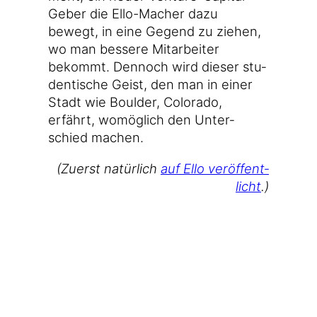
Geber die Ello-Macher dazu
bewegt, in eine Gegend zu zie­hen,
wo man bes­se­re Mit­ar­bei­ter
bekommt. Den­noch wird die­ser stu­
den­ti­sche Geist, den man in einer
Stadt wie Bould­er, Colo­ra­do,
erfährt, womög­lich den Unter­
schied machen.
(Zuerst natür­lich
auf Ello ver­öf­fent­
licht
.)
03.10.2014 11:17
Tags:
Boulder
 · 
Colorado
 · 
ello
Auf Mastodon teilen