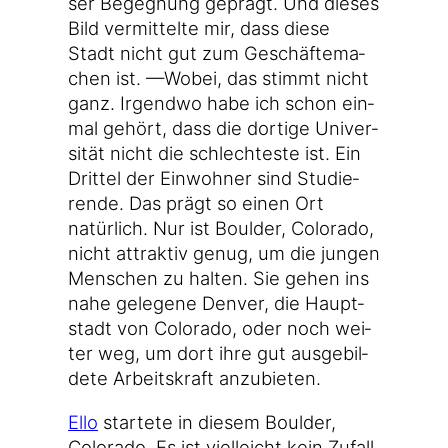
ser Begeg­nung geprägt. Und die­ses
Bild ver­mit­tel­te mir, dass die­se
Stadt nicht gut zum Geschäf­te­ma­
chen ist. —Wobei, das stimmt nicht
ganz. Irgend­wo habe ich schon ein­
mal gehört, dass die dor­ti­ge Uni­ver­
si­tät nicht die schlech­tes­te ist. Ein
Drit­tel der Ein­woh­ner sind Stu­die­
ren­de. Das prägt so einen Ort
natür­lich. Nur ist Bould­er, Colo­ra­do,
nicht attrak­tiv genug, um die jun­gen
Men­schen zu hal­ten. Sie gehen ins
nahe gele­ge­ne Den­ver, die Haupt­
stadt von Colo­ra­do, oder noch wei­
ter weg, um dort ihre gut aus­ge­bil­
de­te Arbeits­kraft anzubieten.
Ello
star­te­te in die­sem Bould­er,
Colo­ra­do. Es ist viel­leicht kein Zufall,