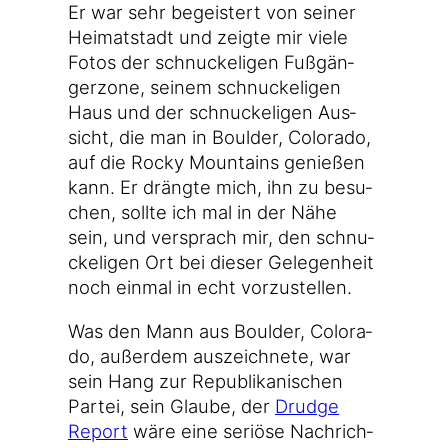
Er war sehr begeis­tert von sei­ner
Hei­mat­stadt und zeig­te mir vie­le
Fotos der schnu­cke­li­gen Fuß­gän­
ger­zo­ne, sei­nem schnu­cke­li­gen
Haus und der schnu­cke­li­gen Aus­
sicht, die man in Bould­er, Colo­ra­do,
auf die Rocky Moun­ta­ins genie­ßen
kann. Er dräng­te mich, ihn zu besu­
chen, soll­te ich mal in der Nähe
sein, und ver­sprach mir, den schnu­
cke­li­gen Ort bei die­ser Gele­gen­heit
noch ein­mal in echt vorzustellen.
Was den Mann aus Bould­er, Colo­ra­
do, außer­dem aus­zeich­ne­te, war
sein Hang zur Repu­bli­ka­ni­schen
Par­tei, sein Glau­be, der
Drudge
Report
wäre eine seriö­se Nach­rich­