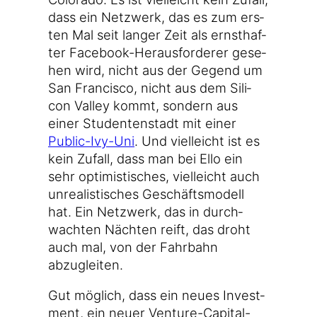
dass ein Netz­werk, das es zum ers­
ten Mal seit lan­ger Zeit als ernst­haf­
ter Facebook-Herausforderer gese­
hen wird, nicht aus der Gegend um
San Fran­cis­co, nicht aus dem Sili­
con Val­ley kommt, son­dern aus
einer Stu­den­ten­stadt mit einer
Public-Ivy-Uni
. Und viel­leicht ist es
kein Zufall, dass man bei Ello ein
sehr opti­mis­ti­sches, viel­leicht auch
unrea­lis­ti­sches Geschäfts­mo­dell
hat. Ein Netz­werk, das in durch­
wach­ten Näch­ten reift, das droht
auch mal, von der Fahr­bahn
abzugleiten.
Gut mög­lich, dass ein neu­es Invest­
ment, ein neu­er Venture-Capital-