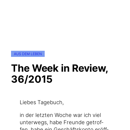
AUS DEM LEBEN
The Week in Review,
36/2015
Lie­bes Tagebuch,
in der letz­ten Woche war ich viel
unter­wegs, habe Freun­de getrof­
fen, habe ein Geschäfts­kon­to eröff­