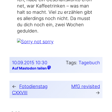
net, war Kaf­fee­trin­ken – was man
halt so macht. Viel zu erzäh­len gibt
es aller­dings noch nicht. Da musst
du dich noch ein, zwei Wochen
gedulden.
10.09.2015 10:30
Tags:
Tagebuch
Auf Mastodon teilen
←
Fotodienstag
MfG revisited
CXXVIII
→