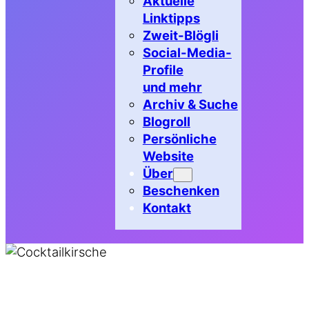
Aktuelle
Linktipps
Zweit-Blögli
Social-Media-
Profile
und mehr
Archiv & Suche
Blogroll
Persönliche
Website
Über
Beschenken
Kontakt