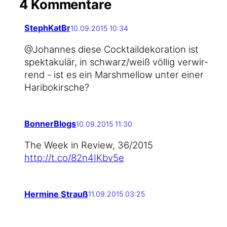
4 Kommentare
StephKatBr
10.09.2015 10:34
@Johannes die­se Cock­tail­de­ko­ra­ti­on ist
spek­ta­ku­lär, in schwarz/weiß völ­lig ver­wir­
rend - ist es ein Marsh­mel­low unter einer
Haribokirsche?
BonnerBlogs
10.09.2015 11:30
The Week in Review, 36/2015
http://t.co/82n4IKbv5e
Hermine Strauß
11.09.2015 03:25
Her­mi­ne Strauß
lik­ed this on Facebook.