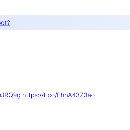
bot?
weJRQ9g
https://t.co/EhnA43Z3ao