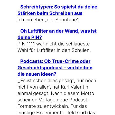
Schreib­ty­pen: So spielst du dei­ne
Stär­ken beim Schrei­ben aus
Ich bin eher „der Spontane“.
Oh Luft­fil­ter an der Wand, was ist
dei­ne PIN?
PIN 1111 war nicht die schlau­es­te
Wahl für Luft­fil­ter in den Schulen.
Pod­casts: Ob True-Crime oder
Geschichts­pod­cast – wo blei­ben
die neu­en Ideen?
„‚Es ist schon alles gesagt, nur noch
nicht von allen‘, hat Karl Valen­tin
ein­mal gesagt. Nach die­sem Mot­to
schei­nen Ver­la­ge neue Podcast-
Formate zu ent­wi­ckeln. Für das
eins­ti­ge Expe­ri­men­tier­feld sind das