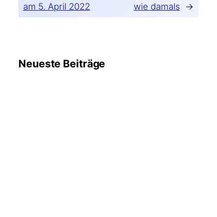
am 5. April 2022
wie damals
→
Neueste Beiträge
6. August
#WMDEDGT am 5. August
2026
2026
17. Juli
Früher habe ich gerne Fußball
gesehen
2026
6. Juli 2026
#WMDEDGT am 5. Juli 2026