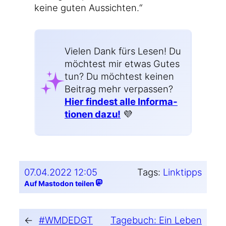
kei­ne guten Aussichten.“
Vie­len Dank fürs Lesen! Du
möch­test mir etwas Gutes
tun? Du möch­test kei­nen
Bei­trag mehr ver­pas­sen?
Hier fin­dest alle Infor­ma­
tio­nen dazu!
💜
07.04.2022 12:05
Tags:
Linktipps
Auf Mastodon teilen
←
#WMDEDGT
Tagebuch: Ein Leben