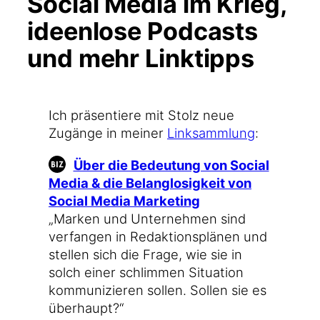
Social Media im Krieg,
ideenlose Podcasts
und mehr Linktipps
Ich prä­sen­tie­re mit Stolz neue
Zugän­ge in mei­ner
Link­samm­lung
:
Über die Bedeu­tung von Social
Media & die Belang­lo­sig­keit von
Social Media Mar­ke­ting
„Mar­ken und Unter­neh­men sind
ver­fan­gen in Redak­ti­ons­plä­nen und
stel­len sich die Fra­ge, wie sie in
solch einer schlim­men Situa­ti­on
kom­mu­ni­zie­ren sol­len. Sol­len sie es
überhaupt?“