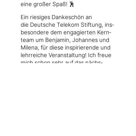
eine gro­ßer Spaß! 🕺
Ein rie­si­ges Dan­ke­schön an
die Deut­sche Tele­kom Stif­tung, ins­
be­son­de­re dem enga­gier­ten Kern­
team um Ben­ja­min, Johan­nes und
Mile­na, für die­se inspi­rie­ren­de und
lehr­rei­che Ver­an­stal­tung! Ich freue
mich schon sehr auf das nächs­
te Jahr!
(Die­ser Text wur­de zuerst
bei Lin­
ke­dIn ver­öf­fent­licht
.)
Vie­len Dank fürs Lesen! Du
möch­test mir etwas Gutes
tun? Du möch­test kei­nen