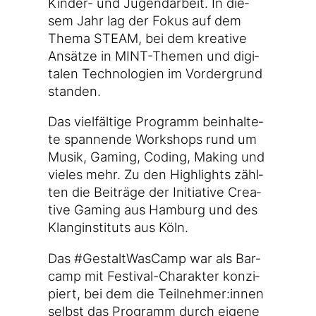
Kinder- und Jugend­ar­beit. In die­
sem Jahr lag der Fokus auf dem
The­ma STEAM, bei dem krea­ti­ve
Ansät­ze in MINT-Themen und digi­
ta­len Tech­no­lo­gien im Vor­der­grund
standen.
Das viel­fäl­ti­ge Pro­gramm beinhal­te­
te span­nen­de Work­shops rund um
Musik, Gam­ing, Coding, Making und
vie­les mehr. Zu den High­lights zähl­
ten die Bei­trä­ge der Initia­ti­ve Crea­
ti­ve Gam­ing aus Ham­burg und des
Klang­in­sti­tuts aus Köln.
Das #Gestalt­Was­Camp war als Bar­
camp mit Festival-Charakter kon­zi­
piert, bei dem die Teilnehmer:innen
selbst das Pro­gramm durch eige­ne