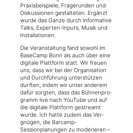
Pra­xis­bei­spie­le, Fra­ge­run­den und
Dis­kus­sio­nen gestal­te­ten. Ergänzt
wur­de das Gan­ze durch infor­ma­ti­ve
Talks, Experten-Inputs, Musik und
Installationen.
Die Ver­an­stal­tung fand sowohl im
Base­Camp Bonn als auch über eine
digi­ta­le Platt­form statt. Wir freu­en
uns, dass wir bei der Orga­ni­sa­ti­on
und Durch­füh­rung unter­stüt­zen
durf­ten, indem wir unter ande­rem
dafür sorg­ten, dass das Büh­nen­pro­
gramm live nach You­Tube und auf
die digi­ta­le Platt­form gestreamt
wur­de. Ich hat­te zudem das Ver­
gnü­gen, die Barcamp-
Sessionplanungen zu mode­rie­ren –