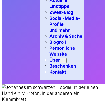
Aktuelle
Linktipps
Zweit-Blögli
Social-Media-
Profile
und mehr
Archiv & Suche
Blogroll
Persönliche
Website
Über
Beschenken
Kontakt