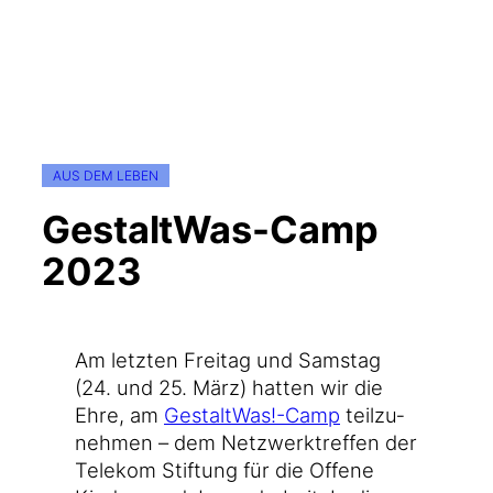
AUS DEM LEBEN
GestaltWas-Camp
2023
Am letz­ten Frei­tag und Sams­tag
(24. und 25. März) hat­ten wir die
Ehre, am
GestaltWas!-Camp
teil­zu­
neh­men – dem Netz­werktref­fen der
Tele­kom Stif­tung für die Offe­ne